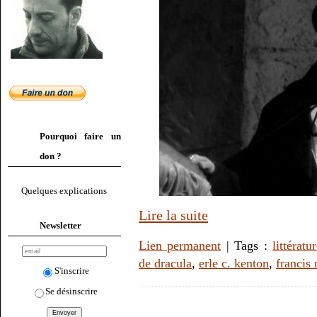
Pourquoi faire un
don ?
Quelques explications
Lire la suite
Newsletter
Lien permanent
| Tags :
littératu
de dracula
,
erle c. kenton
,
francis
S'inscrire
Se désinscrire