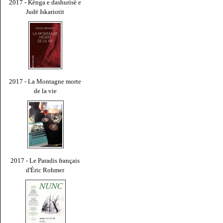
2017 - Kënga e dashurisë e
Judë Iskariotit
2017 - La Montagne morte
de la vie
2017 - Le Paradis français
d'Éric Rohmer