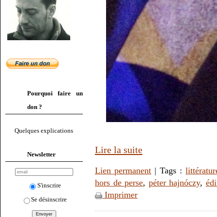
Pourquoi faire un
don ?
Quelques explications
Lire la suite
Newsletter
Lien permanent
| Tags :
littératur
hors de perse
,
péter hajnóczy
,
éd
S'inscrire
Imprimer
Se désinscrire