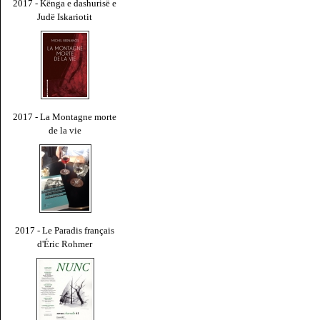
2017 - Kënga e dashurisë e
Judë Iskariotit
2017 - La Montagne morte
de la vie
2017 - Le Paradis français
d'Éric Rohmer