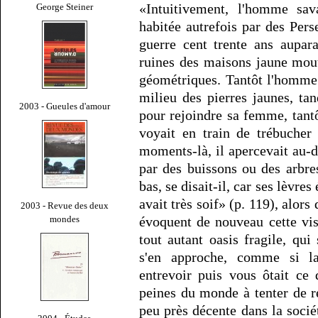
«Intuitivement, l'homme sav
George Steiner
habitée autrefois par des Perse
guerre cent trente ans aupara
ruines des maisons jaune mout
géométriques. Tantôt l'homme 
milieu des pierres jaunes, tand
2003 - Gueules d'amour
pour rejoindre sa femme, tantô
voyait en train de trébucher
moments-là, il apercevait au-d
par des buissons ou des arbres
bas, se disait-il, car ses lèvres
avait très soif» (p. 119), alors
2003 - Revue des deux
mondes
évoquent de nouveau cette vi
tout autant oasis fragile, qu
s'en approche, comme si la
entrevoir puis vous ôtait ce q
peines du monde à tenter de r
peu près décente dans la socié