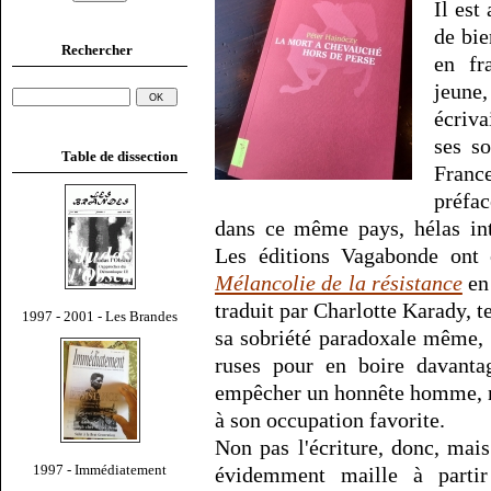
Il est
de bie
Rechercher
en fr
jeune
écriv
ses so
Table de dissection
Franc
préfac
dans ce même pays, hélas in
Les éditions Vagabonde ont 
Mélancolie de la résistance
en 
traduit par Charlotte Karady, t
1997 - 2001 - Les Brandes
sa sobriété paradoxale même, p
ruses pour en boire davanta
empêcher un honnête homme, mê
à son occupation favorite.
Non pas l'écriture, donc, mais
1997 - Immédiatement
évidemment maille à parti