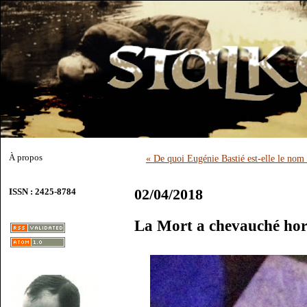
À propos
« De quoi Eugénie Bastié est-elle le nom
02/04/2018
ISSN : 2425-8784
La Mort a chevauché hor