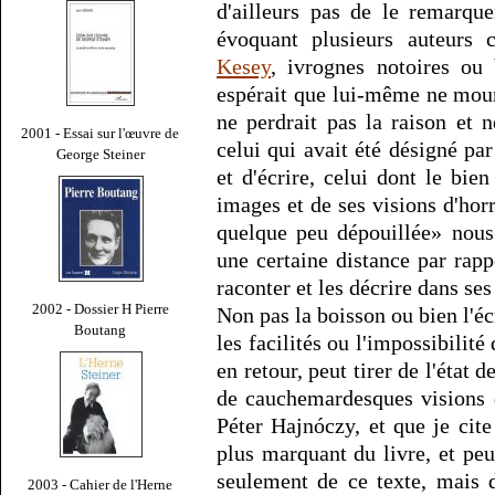
d'ailleurs pas de le remarqu
évoquant plusieurs auteur
Kesey
, ivrognes notoires ou
espérait que lui-même ne mourr
ne perdrait pas la raison et ne
2001 - Essai sur l'œuvre de
celui qui avait été désigné par
George Steiner
et d'écrire, celui dont le bien
images et de ses visions d'horr
quelque peu dépouillée» nous 
une certaine distance par rappo
raconter et les décrire dans ses 
2002 - Dossier H Pierre
Non pas la boisson ou bien l'éc
Boutang
les facilités ou l'impossibilité
en retour, peut tirer de l'état 
de cauchemardesques visions d
Péter Hajnóczy, et que je cite
plus marquant du livre, et peu
seulement de ce texte, mais d
2003 - Cahier de l'Herne