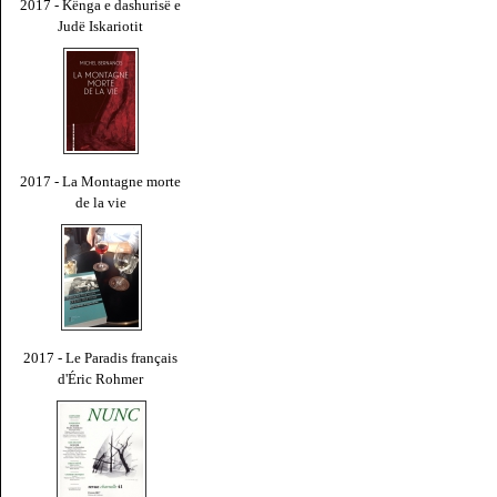
2017 - Kënga e dashurisë e
Judë Iskariotit
2017 - La Montagne morte
de la vie
2017 - Le Paradis français
d'Éric Rohmer