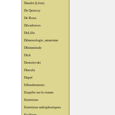
Daudet (Léon)
De Quincey
De Roux
Décadences
DeLillo
Démonologie, satanisme
Dhimmitude
Dick
Dostoïevski
Dracula
Dupré
Effondrements
Enquête sur le roman
Entretiens
Entretiens radiophoniques
Faulkner