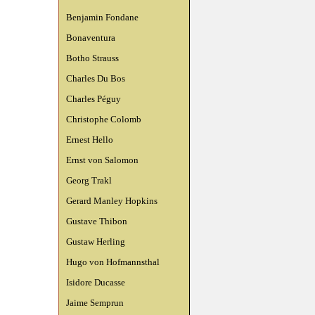
Benjamin Fondane
Bonaventura
Botho Strauss
Charles Du Bos
Charles Péguy
Christophe Colomb
Ernest Hello
Ernst von Salomon
Georg Trakl
Gerard Manley Hopkins
Gustave Thibon
Gustaw Herling
Hugo von Hofmannsthal
Isidore Ducasse
Jaime Semprun