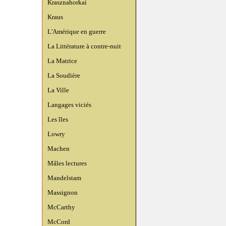
Krasznahorkai
Kraus
L'Amérique en guerre
La Littérature à contre-nuit
La Matrice
La Soudière
La Ville
Langages viciés
Les îles
Lowry
Machen
Mâles lectures
Mandelstam
Massignon
McCarthy
McCord