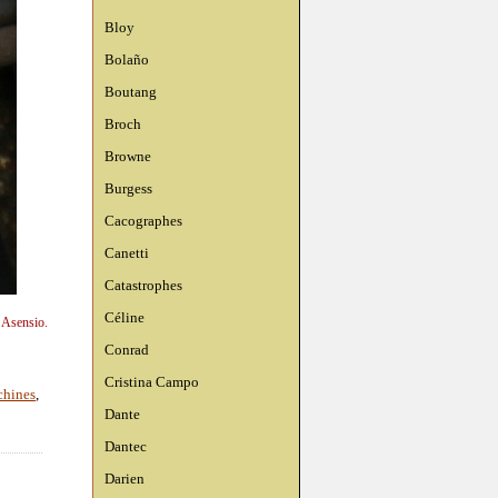
Bloy
Bolaño
Boutang
Broch
Browne
Burgess
Cacographes
Canetti
Catastrophes
Céline
n Asensio.
Conrad
Cristina Campo
chines
,
Dante
Dantec
Darien