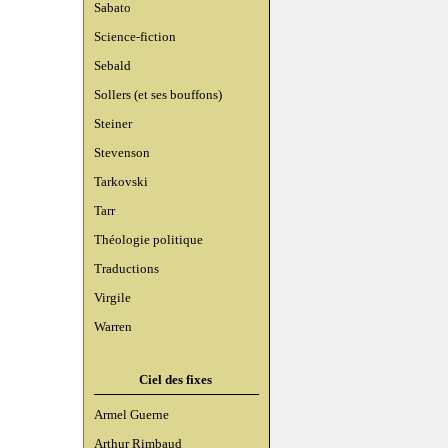
Sabato
Science-fiction
Sebald
Sollers (et ses bouffons)
Steiner
Stevenson
Tarkovski
Tarr
Théologie politique
Traductions
Virgile
Warren
Ciel des fixes
Armel Guerne
Arthur Rimbaud