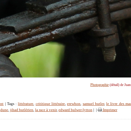
Photographie
(détail) de Jua
nt
| Tags :
littérature
,
crititique littéraire
,
erewhon
,
samuel butler
,
le livre des ma
,
dune
,
jihad butlérien
,
la race à venir
,
edward bulwer-lytton
|
|
Imprimer