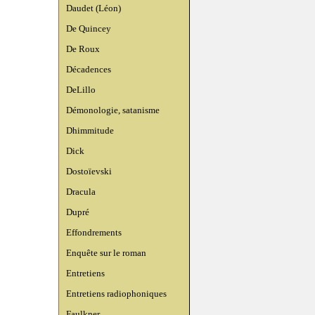
Daudet (Léon)
De Quincey
De Roux
Décadences
DeLillo
Démonologie, satanisme
Dhimmitude
Dick
Dostoïevski
Dracula
Dupré
Effondrements
Enquête sur le roman
Entretiens
Entretiens radiophoniques
Faulkner