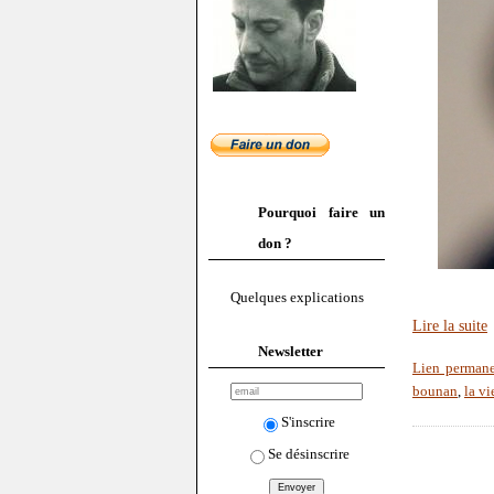
Pourquoi faire un
don ?
Quelques explications
Lire la suite
Newsletter
Lien perman
bounan
,
la v
S'inscrire
Se désinscrire