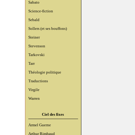
Sabato
Science-fiction
Sebald
Sollers (et ses bouffons)
Steiner
Stevenson
Tarkovski
Tarr
Théologie politique
Traductions
Virgile
Warren
Ciel des fixes
Armel Guerne
Arthur Rimbaud