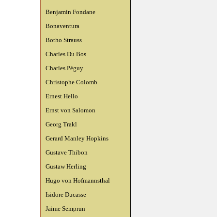
Benjamin Fondane
Bonaventura
Botho Strauss
Charles Du Bos
Charles Péguy
Christophe Colomb
Ernest Hello
Ernst von Salomon
Georg Trakl
Gerard Manley Hopkins
Gustave Thibon
Gustaw Herling
Hugo von Hofmannsthal
Isidore Ducasse
Jaime Semprun