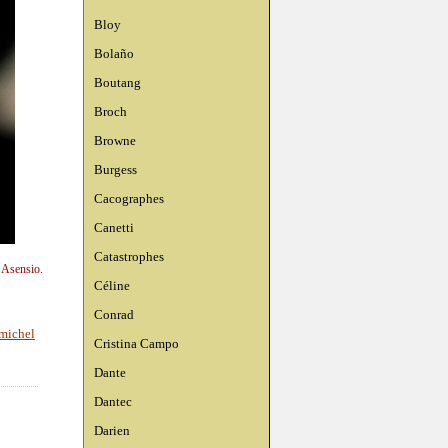
Bloy
Bolaño
Boutang
Broch
Browne
Burgess
Cacographes
Canetti
Catastrophes
n Asensio.
Céline
Conrad
michel
Cristina Campo
Dante
Dantec
Darien