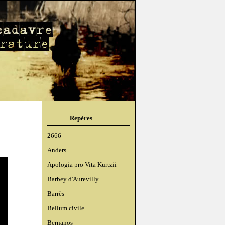
Repères
2666
Anders
Apologia pro Vita Kurtzii
Barbey d'Aurevilly
Barrès
Bellum civile
Bernanos