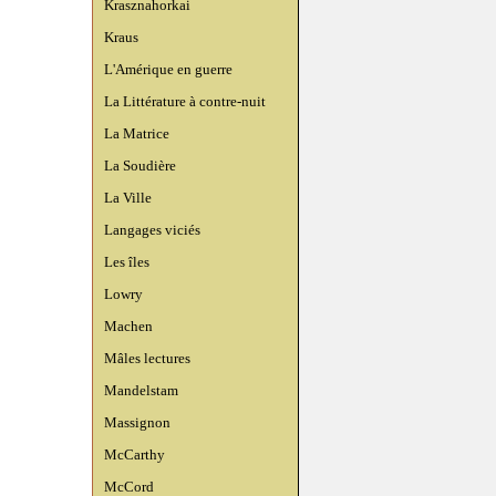
Krasznahorkai
Kraus
L'Amérique en guerre
La Littérature à contre-nuit
La Matrice
La Soudière
La Ville
Langages viciés
Les îles
Lowry
Machen
Mâles lectures
Mandelstam
Massignon
McCarthy
McCord