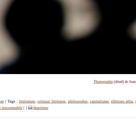
Photographie
(détail) de Jua
ent
| Tags :
littérature
,
critique littéraire
,
philosophie
,
capitalisme
,
éditions allia
,
ie innommable
|
|
Imprimer