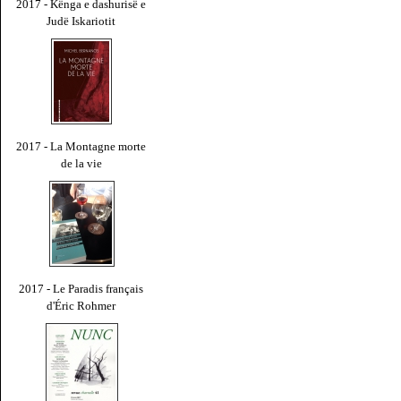
2017 - Kënga e dashurisë e
Judë Iskariotit
2017 - La Montagne morte
de la vie
2017 - Le Paradis français
d'Éric Rohmer