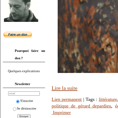
Pourquoi faire un
don ?
Quelques explications
Newsletter
Lire la suite
Lien permanent
| Tags :
littérature
S'inscrire
politique de gérard depardieu
,
é
Se désinscrire
Imprimer