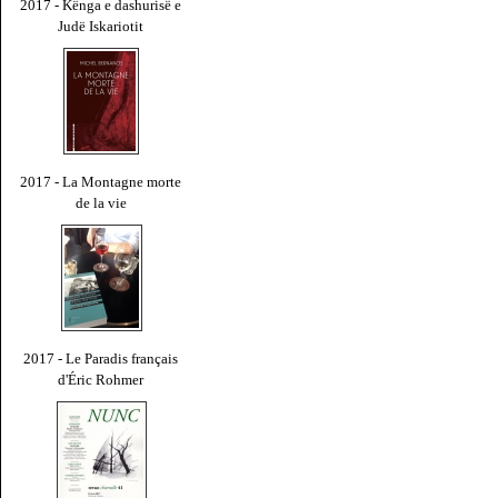
2017 - Kënga e dashurisë e
Judë Iskariotit
2017 - La Montagne morte
de la vie
2017 - Le Paradis français
d'Éric Rohmer