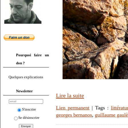
Pourquoi faire un
don ?
Quelques explications
Newsletter
Lire la suite
Lien permanent
| Tags :
littératu
S'inscrire
georges bernanos
,
guillaume gaul
Se désinscrire