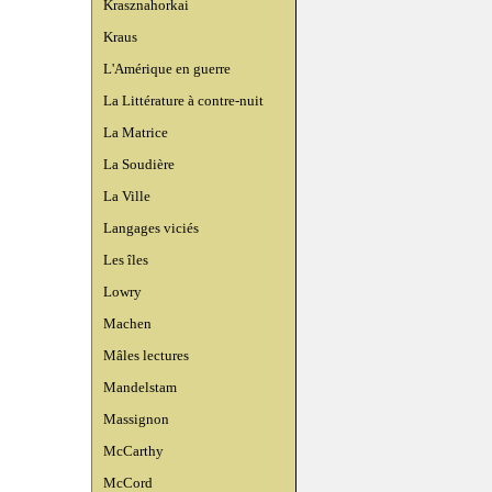
Krasznahorkai
Kraus
L'Amérique en guerre
La Littérature à contre-nuit
La Matrice
La Soudière
La Ville
Langages viciés
Les îles
Lowry
Machen
Mâles lectures
Mandelstam
Massignon
McCarthy
McCord