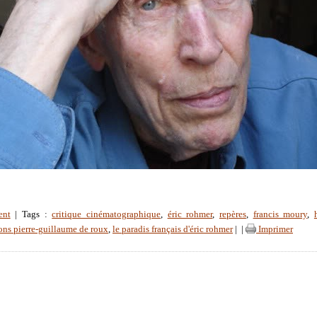
ent
| Tags :
critique cinématographique
,
éric rohmer
,
repères
,
francis moury
,
ons pierre-guillaume de roux
,
le paradis français d'éric rohmer
|
|
Imprimer