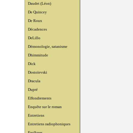
Daudet (Léon)
De Quincey
De Roux
Décadences
DeLillo
Démonologie, satanisme
Dhimmitude
Dick
Dostoïevski
Dracula
Dupré
Effondrements
Enquête sur le roman
Entretiens
Entretiens radiophoniques
Faulkner