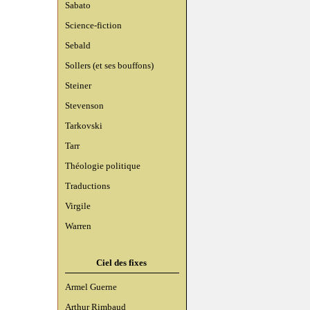
Sabato
Science-fiction
Sebald
Sollers (et ses bouffons)
Steiner
Stevenson
Tarkovski
Tarr
Théologie politique
Traductions
Virgile
Warren
Ciel des fixes
Armel Guerne
Arthur Rimbaud