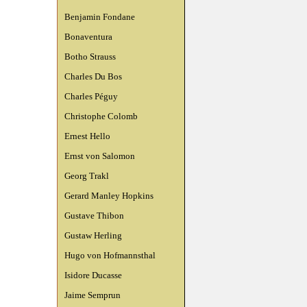
Benjamin Fondane
Bonaventura
Botho Strauss
Charles Du Bos
Charles Péguy
Christophe Colomb
Ernest Hello
Ernst von Salomon
Georg Trakl
Gerard Manley Hopkins
Gustave Thibon
Gustaw Herling
Hugo von Hofmannsthal
Isidore Ducasse
Jaime Semprun