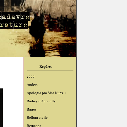
Repères
2666
Anders
Apologia pro Vita Kurtzii
Barbey d'Aurevilly
Barrès
Bellum civile
Bernanos