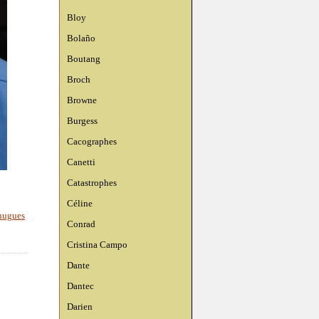
Bloy
Bolaño
Boutang
Broch
Browne
Burgess
Cacographes
Canetti
Catastrophes
Céline
hugues
Conrad
Cristina Campo
Dante
Dantec
Darien