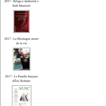
2017 - Kënga e dashurisë e
Judë Iskariotit
2017 - La Montagne morte
de la vie
2017 - Le Paradis français
d'Éric Rohmer