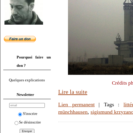
Pourquoi faire un
don ?
Quelques explications
Crédits p
Lire la suite
Newsletter
Lien permanent
| Tags :
litté
münchhausen
,
sigismund krzyzan
S'inscrire
Se désinscrire