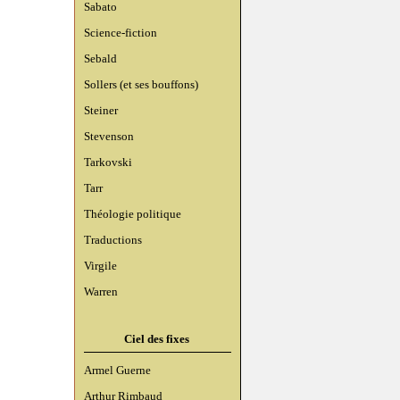
Sabato
Science-fiction
Sebald
Sollers (et ses bouffons)
Steiner
Stevenson
Tarkovski
Tarr
Théologie politique
Traductions
Virgile
Warren
Ciel des fixes
Armel Guerne
Arthur Rimbaud