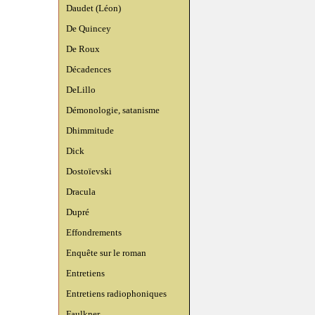
Daudet (Léon)
De Quincey
De Roux
Décadences
DeLillo
Démonologie, satanisme
Dhimmitude
Dick
Dostoïevski
Dracula
Dupré
Effondrements
Enquête sur le roman
Entretiens
Entretiens radiophoniques
Faulkner