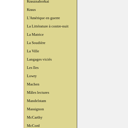
Krasznahorkai
Kraus
L'Amérique en guerre
La Littérature à contre-nuit
La Matrice
La Soudière
La Ville
Langages viciés
Les îles
Lowry
Machen
Mâles lectures
Mandelstam
Massignon
McCarthy
McCord