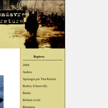
Repères
2666
Anders
Apologia pro Vita Kurtzii
Barbey d'Aurevilly
Barrès
Bellum civile
Bernanos