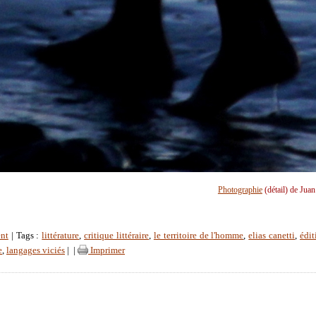
Photographie
(détail) de Jua
nt
| Tags :
littérature
,
critique littéraire
,
le territoire de l'homme
,
elias canetti
,
édit
e
,
langages viciés
|
|
Imprimer