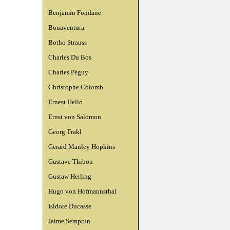
Benjamin Fondane
Bonaventura
Botho Strauss
Charles Du Bos
Charles Péguy
Christophe Colomb
Ernest Hello
Ernst von Salomon
Georg Trakl
Gerard Manley Hopkins
Gustave Thibon
Gustaw Herling
Hugo von Hofmannsthal
Isidore Ducasse
Jaime Semprun