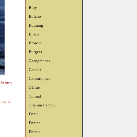
Bloy
Bolaño
Boutang
Broch
Browne
Burgess
Cacographes
Canetti
Catastrophes
n Asensio.
Céline
Conrad
ions le
Cristina Campo
Dante
Dantec
Darien