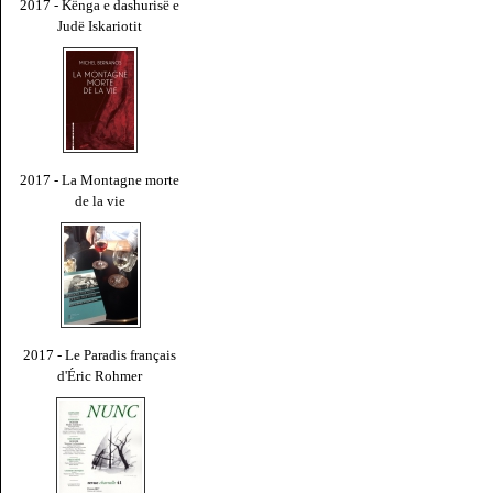
2017 - Kënga e dashurisë e
Judë Iskariotit
2017 - La Montagne morte
de la vie
2017 - Le Paradis français
d'Éric Rohmer