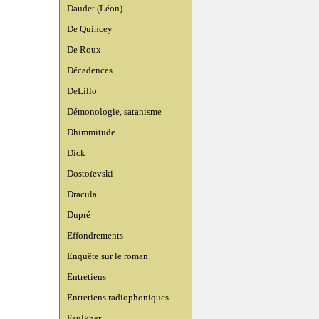
Daudet (Léon)
De Quincey
De Roux
Décadences
DeLillo
Démonologie, satanisme
Dhimmitude
Dick
Dostoïevski
Dracula
Dupré
Effondrements
Enquête sur le roman
Entretiens
Entretiens radiophoniques
Faulkner