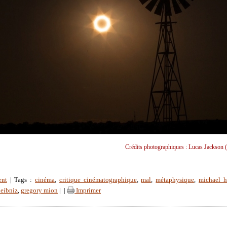
Crédits photographiques : Lucas Jackson (
ent
| Tags :
cinéma
,
critique cinématographique
,
mal
,
métaphysique
,
michael 
leibniz
,
gregory mion
|
|
Imprimer