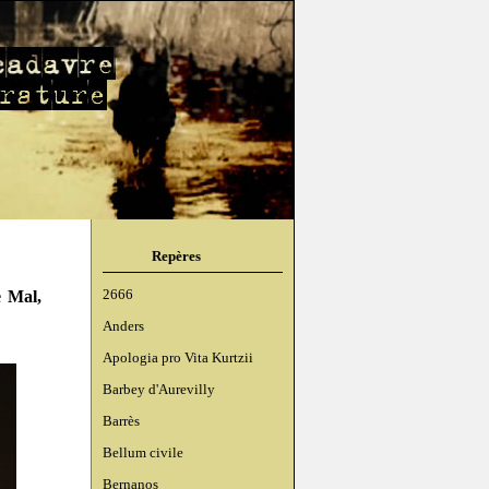
Repères
e Mal,
2666
Anders
Apologia pro Vita Kurtzii
Barbey d'Aurevilly
Barrès
Bellum civile
Bernanos