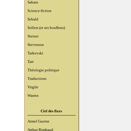
Sabato
Science-fiction
Sebald
Sollers (et ses bouffons)
Steiner
Stevenson
Tarkovski
Tarr
Théologie politique
Traductions
Virgile
Warren
Ciel des fixes
Armel Guerne
Arthur Rimbaud