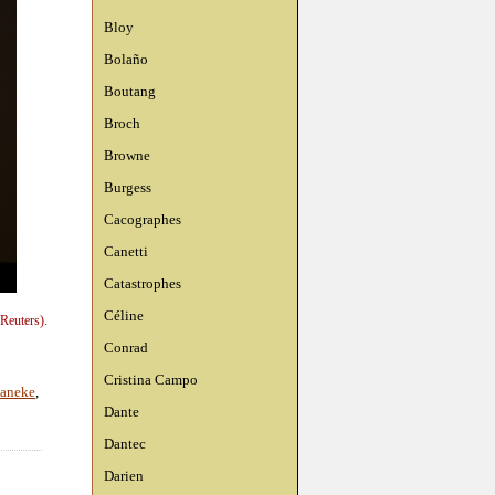
Bloy
Bolaño
Boutang
Broch
Browne
Burgess
Cacographes
Canetti
Catastrophes
Céline
Reuters).
Conrad
Cristina Campo
haneke
,
Dante
Dantec
Darien