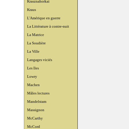
Krasznahorkai
Kraus
L'Amérique en guerre
La Littérature à contre-nuit
La Matrice
La Soudière
La Ville
Langages viciés
Les îles
Lowry
Machen
Mâles lectures
Mandelstam
Massignon
McCarthy
McCord