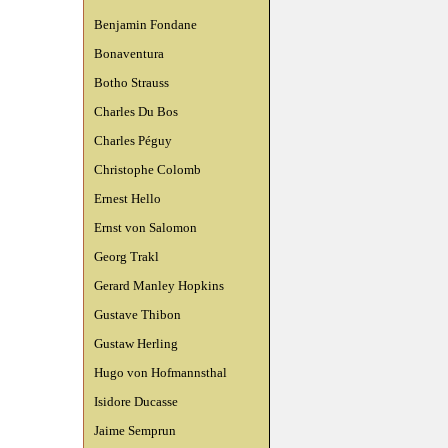
Benjamin Fondane
Bonaventura
Botho Strauss
Charles Du Bos
Charles Péguy
Christophe Colomb
Ernest Hello
Ernst von Salomon
Georg Trakl
Gerard Manley Hopkins
Gustave Thibon
Gustaw Herling
Hugo von Hofmannsthal
Isidore Ducasse
Jaime Semprun