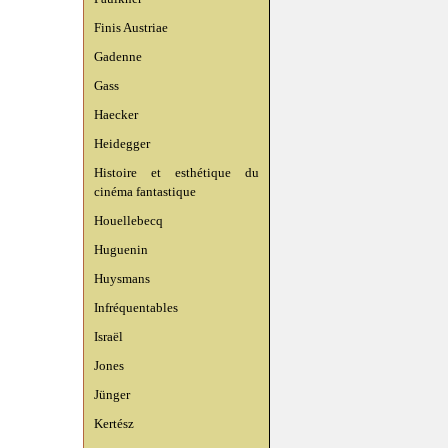
Finis Austriae
Gadenne
Gass
Haecker
Heidegger
Histoire et esthétique du
cinéma fantastique
Houellebecq
Huguenin
Huysmans
Infréquentables
Israël
Jones
Jünger
Kertész