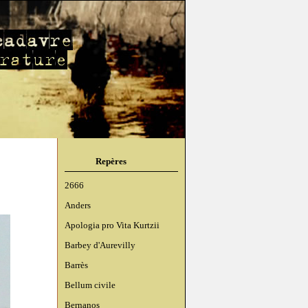
Repères
2666
Anders
Apologia pro Vita Kurtzii
Barbey d'Aurevilly
Barrès
Bellum civile
Bernanos