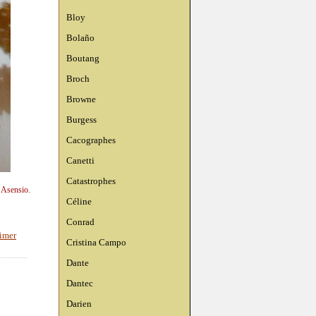
Bloy
Bolaño
Boutang
Broch
Browne
Burgess
Cacographes
Canetti
Catastrophes
n Asensio.
Céline
Conrad
imer
Cristina Campo
Dante
Dantec
Darien