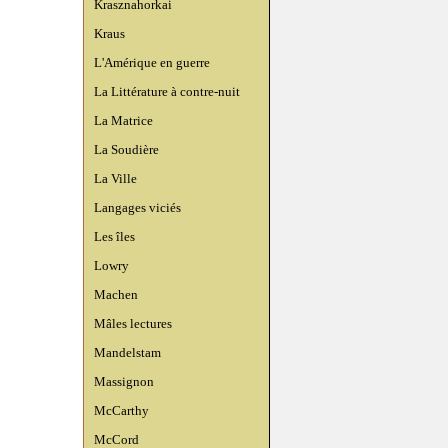
Krasznahorkai
Kraus
L'Amérique en guerre
La Littérature à contre-nuit
La Matrice
La Soudière
La Ville
Langages viciés
Les îles
Lowry
Machen
Mâles lectures
Mandelstam
Massignon
McCarthy
McCord