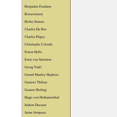
Benjamin Fondane
Bonaventura
Botho Strauss
Charles Du Bos
Charles Péguy
Christophe Colomb
Ernest Hello
Ernst von Salomon
Georg Trakl
Gerard Manley Hopkins
Gustave Thibon
Gustaw Herling
Hugo von Hofmannsthal
Isidore Ducasse
Jaime Semprun