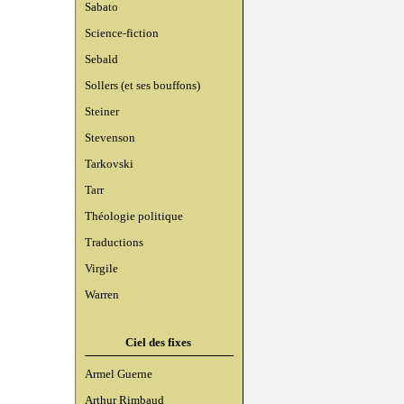
Sabato
Science-fiction
Sebald
Sollers (et ses bouffons)
Steiner
Stevenson
Tarkovski
Tarr
Théologie politique
Traductions
Virgile
Warren
Ciel des fixes
Armel Guerne
Arthur Rimbaud