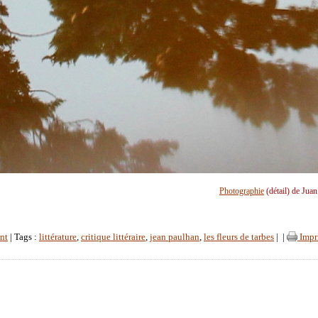
Photographie
(détail) de Jua
nt
| Tags :
littérature
,
critique littéraire
,
jean paulhan
,
les fleurs de tarbes
|
|
Impr