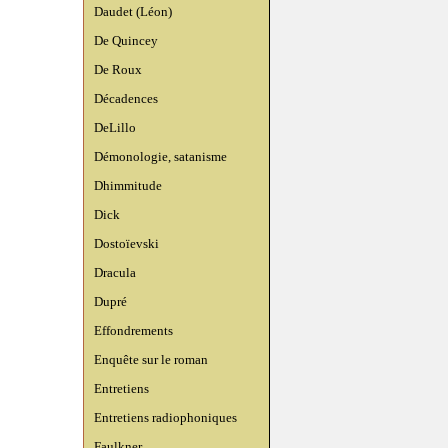
Daudet (Léon)
De Quincey
De Roux
Décadences
DeLillo
Démonologie, satanisme
Dhimmitude
Dick
Dostoïevski
Dracula
Dupré
Effondrements
Enquête sur le roman
Entretiens
Entretiens radiophoniques
Faulkner