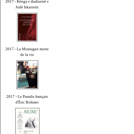
2017 - Kënga e dashurisë e
Judë Iskariotit
2017 - La Montagne morte
de la vie
2017 - Le Paradis français
d'Éric Rohmer