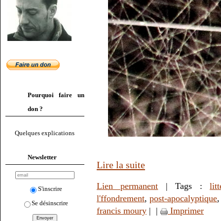
Pourquoi faire un
don ?
Quelques explications
Newsletter
Lire la suite
Lien permanent
| Tags :
lit
S'inscrire
l'ffondrement
,
post-apocalyptique
Se désinscrire
francis moury
|
|
Imprimer