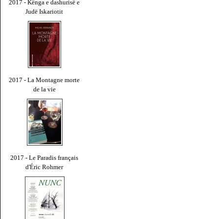
2017 - Kënga e dashurisë e
Judë Iskariotit
2017 - La Montagne morte
de la vie
2017 - Le Paradis français
d'Éric Rohmer