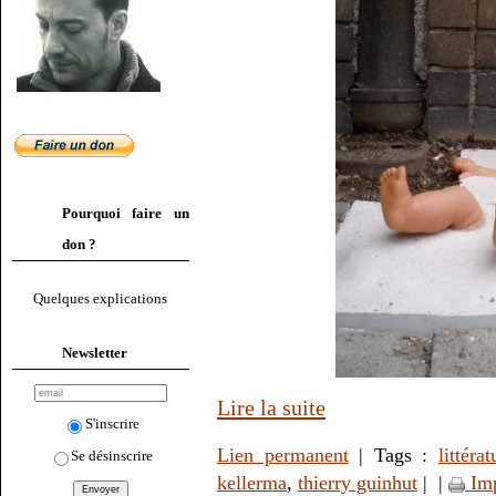
Pourquoi faire un
don ?
Quelques explications
Newsletter
Lire la suite
S'inscrire
Lien permanent
| Tags :
littérat
Se désinscrire
kellerma
,
thierry guinhut
|
|
Imp