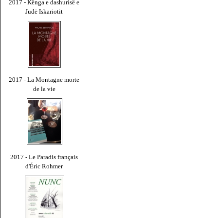
2017 - Kënga e dashurisë e
Judë Iskariotit
2017 - La Montagne morte
de la vie
2017 - Le Paradis français
d'Éric Rohmer