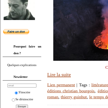
Pourquoi faire un
don ?
Quelques explications
C
Lire la suite
Newsletter
Lien permanent
| Tags :
littératur
éditions christian bourgois
,
éditi
S'inscrire
roman
,
thierry guinhut
,
le temps de
Se désinscrire