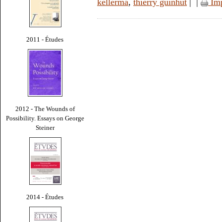
kellerma
,
thierry guinhut
|
|
Imp
2011 - Études
2012 - The Wounds of
Possibility. Essays on George
Steiner
2014 - Études