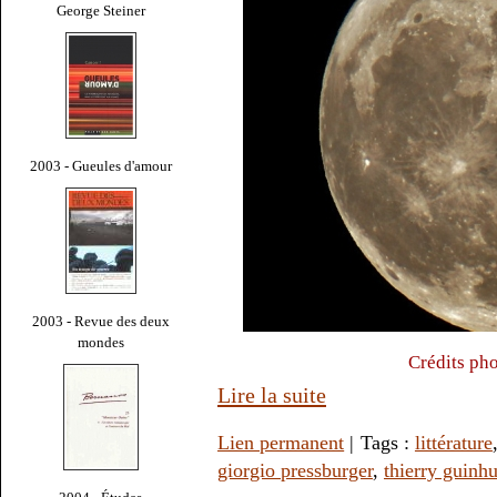
George Steiner
2003 - Gueules d'amour
2003 - Revue des deux
mondes
Crédits ph
Lire la suite
Lien permanent
| Tags :
littérature
giorgio pressburger
,
thierry guinhu