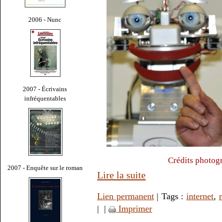
2006 - Nunc
2007 - Écrivains
infréquentables
Crédits photog
2007 - Enquête sur le roman
Lire la suite
Lien permanent
| Tags :
internet
,
|
|
Imprimer