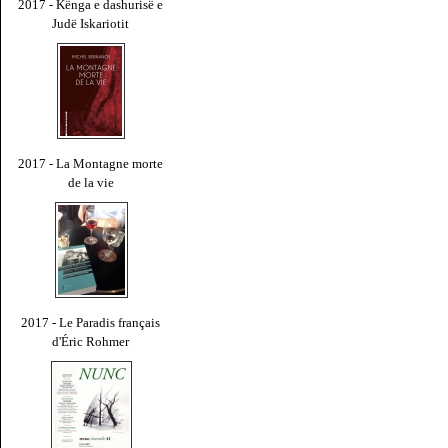
2017 - Kënga e dashurisë e
Judë Iskariotit
2017 - La Montagne morte
de la vie
2017 - Le Paradis français
d'Éric Rohmer