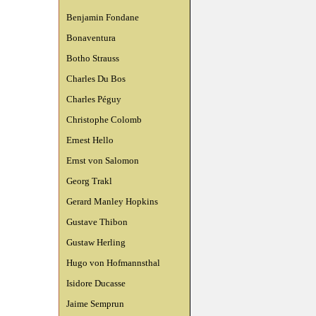
Benjamin Fondane
Bonaventura
Botho Strauss
Charles Du Bos
Charles Péguy
Christophe Colomb
Ernest Hello
Ernst von Salomon
Georg Trakl
Gerard Manley Hopkins
Gustave Thibon
Gustaw Herling
Hugo von Hofmannsthal
Isidore Ducasse
Jaime Semprun