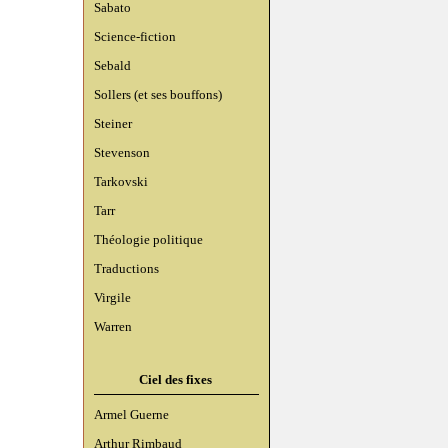
Sabato
Science-fiction
Sebald
Sollers (et ses bouffons)
Steiner
Stevenson
Tarkovski
Tarr
Théologie politique
Traductions
Virgile
Warren
Ciel des fixes
Armel Guerne
Arthur Rimbaud