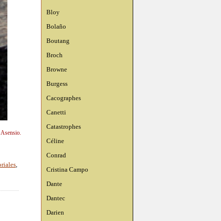
Bloy
Bolaño
Boutang
Broch
Browne
Burgess
Cacographes
Canetti
Catastrophes
n Asensio.
Céline
Conrad
oriales
,
Cristina Campo
Dante
Dantec
Darien