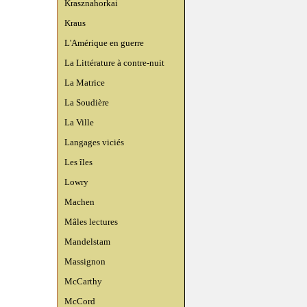
Krasznahorkai
Kraus
L'Amérique en guerre
La Littérature à contre-nuit
La Matrice
La Soudière
La Ville
Langages viciés
Les îles
Lowry
Machen
Mâles lectures
Mandelstam
Massignon
McCarthy
McCord