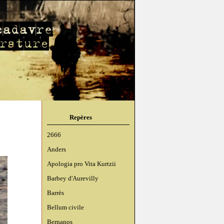
Repères
2666
Anders
Apologia pro Vita Kurtzii
Barbey d'Aurevilly
Barrès
Bellum civile
Bernanos