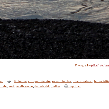
Photographie
(détail) de Jua
nt
| Tags :
littérature
,
critique littéraire
,
roberto bazlen
,
roberto calasso
,
lettres édit
olivier
,
enrique vila-matas
,
daniele del giudice
|
|
Imprimer