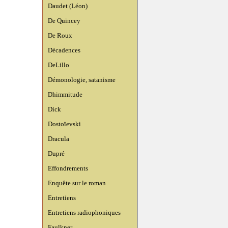
Daudet (Léon)
De Quincey
De Roux
Décadences
DeLillo
Démonologie, satanisme
Dhimmitude
Dick
Dostoïevski
Dracula
Dupré
Effondrements
Enquête sur le roman
Entretiens
Entretiens radiophoniques
Faulkner