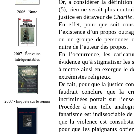
Or, à considérer la définition 
(5), rien ne serait plus contra
2006 - Nunc
justice en défaveur de
Charlie
En effet, pour que soit const
l’existence d’un propos outra
ou un groupe de personnes d
nuire de l’auteur des propos.
En l’occurrence, les caricat
2007 - Écrivains
infréquentables
évidence qu’à stigmatiser les 
à mettre ainsi en exergue le d
extrémistes religieux.
De fait, pour que la justice co
faudrait conclure que la cri
incriminées portait sur l’e
2007 - Enquête sur le roman
Procéder à une telle analogi
fanatisme est indissociable de
que la violence est consubsta
pour que les plaignants obtien