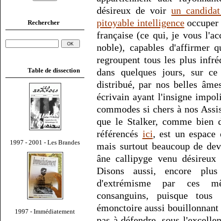
désireux de voir
un candidat
pitoyable intelligence
occuper 
Rechercher
française (ce qui, je vous l'a
noble), capables d'affirmer 
regroupent tous les plus infr
Table de dissection
dans quelques jours, sur ce 
distribué, par nos belles âme
écrivain ayant l'insigne impol
commodes si chers à nos Assi
que le Stalker, comme bien d
référencés
ici
, est un espace 
1997 - 2001 - Les Brandes
mais surtout beaucoup de devo
âne callipyge venu désireux 
Disons aussi, encore plu
d'extrémisme par ces mê
consanguins, puisque tou
émonctoire aussi bouillonnant 
1997 - Immédiatement
pas à défendre, sous l'excell