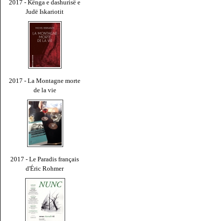
2017 - Kënga e dashurisë e
Judë Iskariotit
2017 - La Montagne morte
de la vie
2017 - Le Paradis français
d'Éric Rohmer