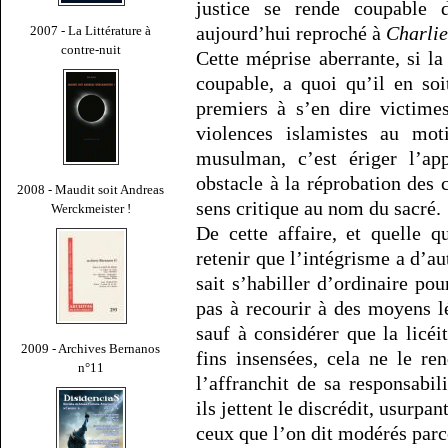
justice se rende coupable 
aujourd’hui reproché à
Charli
2007 - La Littérature à
contre-nuit
Cette méprise aberrante, si la
coupable, a quoi qu’il en so
premiers à s’en dire victimes
violences islamistes au moti
musulman, c’est ériger l’a
obstacle à la réprobation des 
2008 - Maudit soit Andreas
sens critique au nom du sacré.
Werckmeister !
De cette affaire, et quelle q
retenir que l’intégrisme a d’au
sait s’habiller d’ordinaire pou
pas à recourir à des moyens 
sauf à considérer que la licéi
2009 - Archives Bernanos
fins insensées, cela ne le r
n°11
l’affranchit de sa responsabil
ils jettent le discrédit, usurp
ceux que l’on dit modérés parce