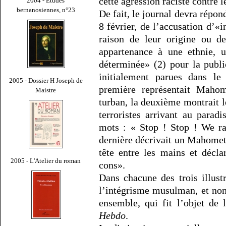
cette agression raciste contre 
2004 - Études
bernanosiennes, n°23
De fait, le journal devra répon
8 février, de l’accusation d’«
raison de leur origine ou d
appartenance à une ethnie, u
déterminée» (2) pour la publi
initialement parues dans le
2005 - Dossier H Joseph de
première représentait Maho
Maistre
turban, la deuxième montrait 
terroristes arrivant au paradi
mots : « Stop ! Stop ! We ra
dernière décrivait un Mahomet a
tête entre les mains et décla
2005 - L'Atelier du roman
cons».
Dans chacune des trois illust
l’intégrisme musulman, et n
ensemble, qui fit l’objet de
Hebdo
.