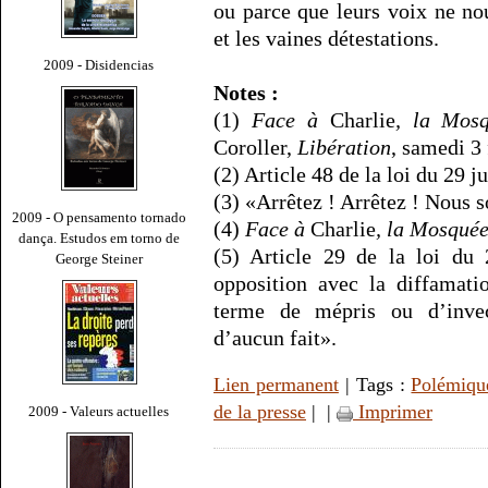
ou parce que leurs voix ne no
et les vaines détestations.
2009 - Disidencias
Notes :
(1)
Face à
Charlie
, la Mosq
Coroller,
Libération
, samedi 3 
(2) Article 48 de la loi du 29 ju
(3) «Arrêtez ! Arrêtez ! Nous 
2009 - O pensamento tornado
(4)
Face à
Charlie
, la Mosquée
dança. Estudos em torno de
(5) Article 29 de la loi du 2
George Steiner
opposition avec la diffamati
terme de mépris ou d’invec
d’aucun fait».
Lien permanent
| Tags :
Polémiqu
de la presse
|
|
Imprimer
2009 - Valeurs actuelles