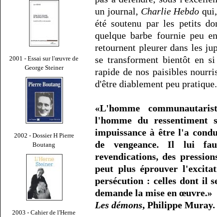
un journal,
Charlie Hebdo
qui,
été soutenu par les petits d
quelque barbe fournie peu en
retournent pleurer dans les ju
se transforment bientôt en si
2001 - Essai sur l'œuvre de
George Steiner
rapide de nos paisibles nourri
d'être diablement peu pratique.
«L'homme communautariste
l'homme du ressentiment s
impuissance à être l'a condui
2002 - Dossier H Pierre
de vengeance. Il lui fa
Boutang
revendications, des pression
peut plus éprouver l'excita
persécution : celles dont il s
demande la mise en œuvre.»
Les démons
, Philippe Muray.
2003 - Cahier de l'Herne