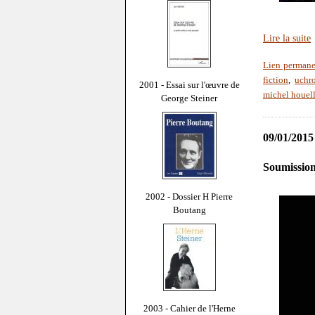
Lire la suite
Lien permane
fiction
,
uchr
2001 - Essai sur l'œuvre de
michel houel
George Steiner
09/01/2015
Soumission
2002 - Dossier H Pierre
Boutang
2003 - Cahier de l'Herne