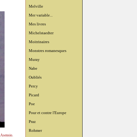
Melville
Mer variable...
Mes livres
Michelstaedter
Moitrinaires
Monstres romanesques
Muray
Nabe
Oubliés
Percy
Picard
Poe
Pour et contre l'Europe
Praz
Rohmer
 Asensio.