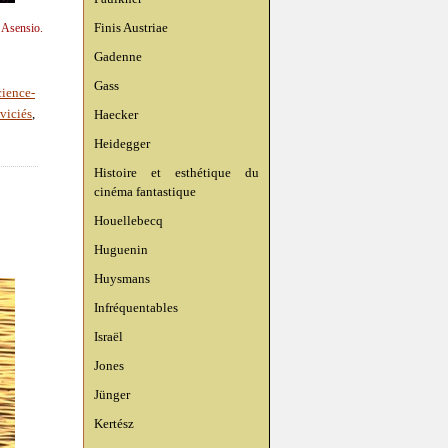
Finis Austriae
n Asensio.
Gadenne
Gass
cience-
Haecker
viciés
,
Heidegger
Histoire et esthétique du
cinéma fantastique
Houellebecq
Huguenin
Huysmans
Infréquentables
Israël
Jones
Jünger
Kertész