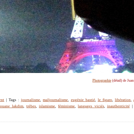
Photographie
(détail) de Jua
ent
| Tags :
journalisme
,
maljournalisme
,
eugénie bastié
,
le figaro
,
libération
,
douane lakdim
,
trèbes
,
islamisme
,
féminisme
,
langages viciés
,
inauthenticité