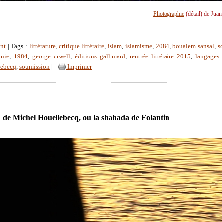
Photographie
(détail) de Jua
nt
| Tags :
littérature
,
critique littéraire
,
islam
,
islamisme
,
2084
,
boualem sansal
,
s
onie
,
1984
,
george orwell
,
éditions gallimard
,
rentrée littéraire 2015
,
langages 
lebecq
,
soumission
|
|
Imprimer
 de Michel Houellebecq, ou la shahada de Folantin