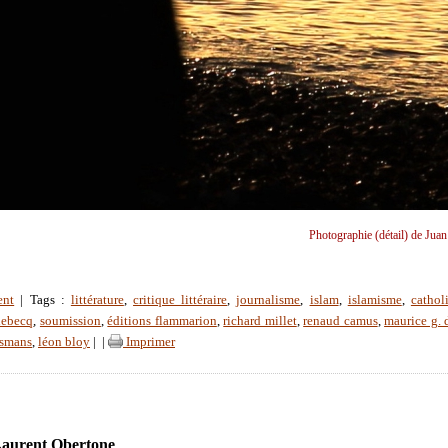
Photographie (détail) de Juan
ent
| Tags :
littérature
,
critique littéraire
,
journalisme
,
islam
,
islamisme
,
cathol
lebecq
,
soumission
,
éditions flammarion
,
richard millet
,
renaud camus
,
maurice g. 
ysmans
,
léon bloy
|
|
Imprimer
Laurent Obertone