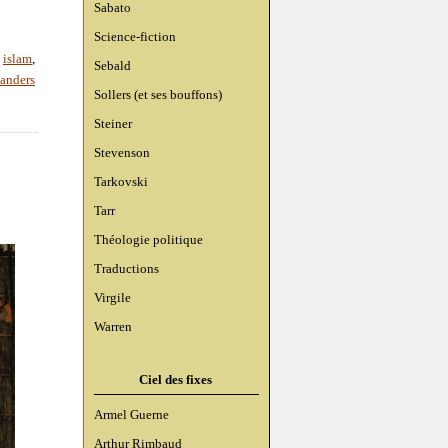
Sabato
Science-fiction
,
islam
,
Sebald
anders
Sollers (et ses bouffons)
Steiner
Stevenson
Tarkovski
Tarr
Théologie politique
Traductions
Virgile
Warren
Ciel des fixes
Armel Guerne
Arthur Rimbaud