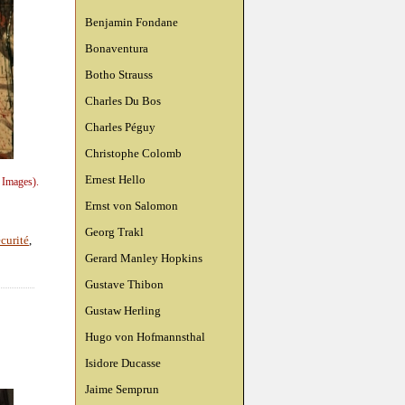
Benjamin Fondane
Bonaventura
Botho Strauss
Charles Du Bos
Charles Péguy
Christophe Colomb
Ernest Hello
 Images).
Ernst von Salomon
Georg Trakl
écurité
,
Gerard Manley Hopkins
Gustave Thibon
Gustaw Herling
Hugo von Hofmannsthal
Isidore Ducasse
Jaime Semprun