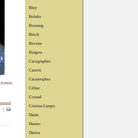
Bloy
Bolaño
Boutang
Broch
Browne
Burgess
Cacographes
Canetti
Catastrophes
n Asensio.
Céline
Conrad
arnaud
Cristina Campo
|
|
Dante
Dantec
Darien