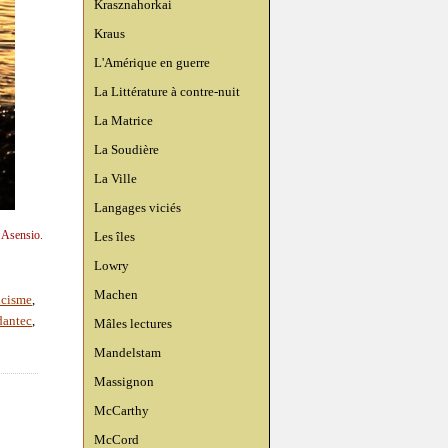
Krasznahorkai
Kraus
L'Amérique en guerre
La Littérature à contre-nuit
La Matrice
La Soudière
La Ville
Langages viciés
 Asensio.
Les îles
Lowry
Machen
icisme
,
dantec
,
Mâles lectures
Mandelstam
Massignon
McCarthy
McCord