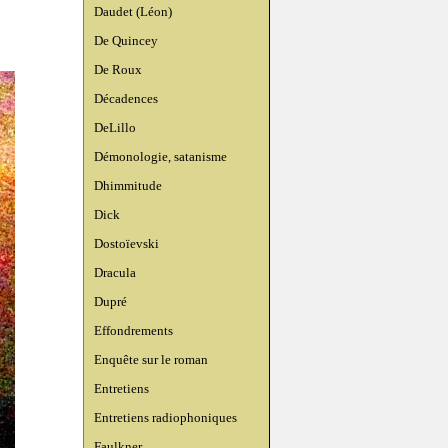
Daudet (Léon)
De Quincey
De Roux
Décadences
DeLillo
Démonologie, satanisme
Dhimmitude
Dick
Dostoïevski
Dracula
Dupré
Effondrements
Enquête sur le roman
Entretiens
Entretiens radiophoniques
Faulkner