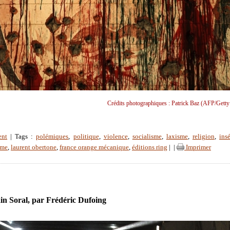
Crédits photographiques : Patrick Baz (AFP/Getty
ent
| Tags :
polémiques
,
politique
,
violence
,
socialisme
,
laxisme
,
religion
,
ins
sme
,
laurent obertone
,
france orange mécanique
,
éditions ring
|
|
Imprimer
in Soral, par Frédéric Dufoing