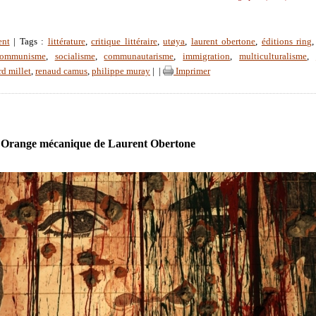
ent
| Tags :
littérature
,
critique littéraire
,
utøya
,
laurent obertone
,
éditions ring
communisme
,
socialisme
,
communautarisme
,
immigration
,
multiculturalisme
,
rd millet
,
renaud camus
,
philippe muray
|
|
Imprimer
 Orange mécanique de Laurent Obertone