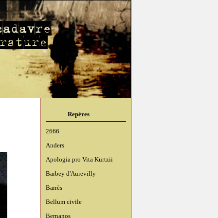
Repères
2666
Anders
Apologia pro Vita Kurtzii
Barbey d'Aurevilly
Barrès
Bellum civile
Bernanos