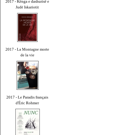
2017 - Kënga e dashurisë e
Judë Iskariotit
2017 - La Montagne morte
de la vie
2017 - Le Paradis français
d'Éric Rohmer