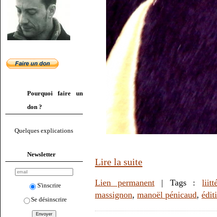
Pourquoi faire un
don ?
Quelques explications
Newsletter
Lire la suite
Lien permanent
| Tags :
liit
S'inscrire
massignon
,
manoël pénicaud
,
édit
Se désinscrire