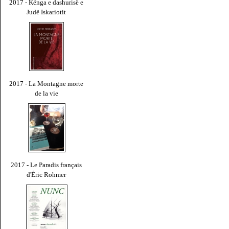
2017 - Kënga e dashurisë e
Judë Iskariotit
2017 - La Montagne morte
de la vie
2017 - Le Paradis français
d'Éric Rohmer