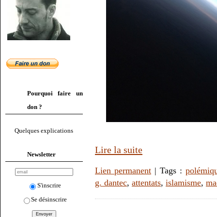
Pourquoi faire un
don ?
Quelques explications
Lire la suite
Newsletter
Lien permanent
| Tags :
polémiq
g. dantec
,
attentats
,
islamisme
,
ma
S'inscrire
Se désinscrire