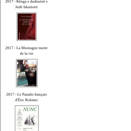
2017 - Kënga e dashurisë e
Judë Iskariotit
2017 - La Montagne morte
de la vie
2017 - Le Paradis français
d'Éric Rohmer