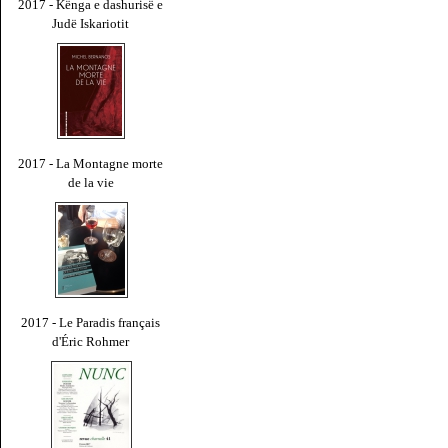
2017 - Kënga e dashurisë e
Judë Iskariotit
2017 - La Montagne morte
de la vie
2017 - Le Paradis français
d'Éric Rohmer