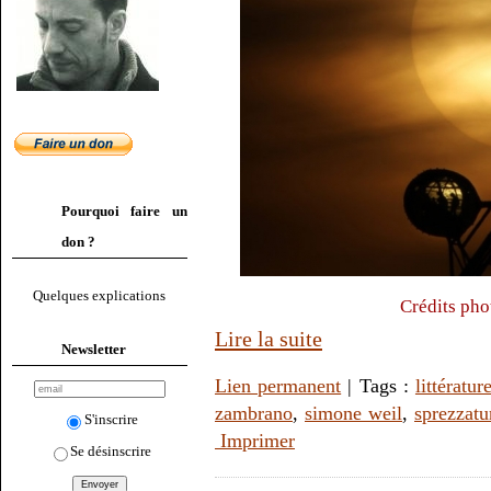
Pourquoi faire un
don ?
Quelques explications
Crédits pho
Lire la suite
Newsletter
Lien permanent
| Tags :
littératur
zambrano
,
simone weil
,
sprezzatu
S'inscrire
Imprimer
Se désinscrire