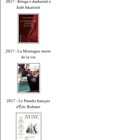
2017 - Kënga e dashurisë e
Judë Iskariotit
2017 - La Montagne morte
de la vie
2017 - Le Paradis français
d'Éric Rohmer