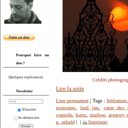
Pourquoi faire un
don ?
Quelques explications
Crédits photogra
Lire la suite
Newsletter
Lien permanent
| Tags :
littérature
nostromo
,
lord jim
,
cœur des t
S'inscrire
coppola
,
kurtz
,
marlow
,
gregory 
Se désinscrire
g. sebald
|
|
Imprimer