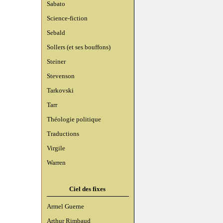
Sabato
Science-fiction
Sebald
Sollers (et ses bouffons)
Steiner
Stevenson
Tarkovski
Tarr
Théologie politique
Traductions
Virgile
Warren
Ciel des fixes
Armel Guerne
Arthur Rimbaud