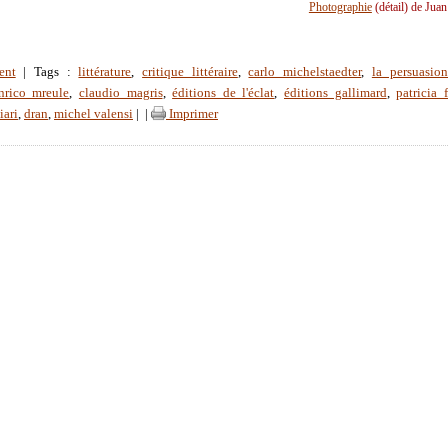
Photographie
(détail) de Jua
ent
| Tags :
littérature
,
critique littéraire
,
carlo michelstaedter
,
la persuasion
nrico mreule
,
claudio magris
,
éditions de l'éclat
,
éditions gallimard
,
patricia 
iari
,
dran
,
michel valensi
|
|
Imprimer