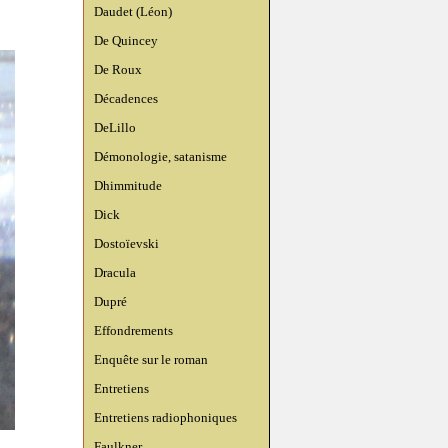
Daudet (Léon)
De Quincey
De Roux
Décadences
DeLillo
Démonologie, satanisme
Dhimmitude
Dick
Dostoïevski
Dracula
Dupré
Effondrements
Enquête sur le roman
Entretiens
Entretiens radiophoniques
Faulkner