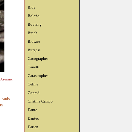
Bloy
Bolaño
Boutang
Broch
Browne
Burgess
Cacographes
Canetti
Catastrophes
n Asensio.
Céline
Conrad
,
carlo
Cristina Campo
er
Dante
Dantec
Darien