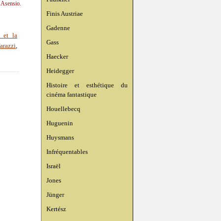
n Asensio.
Finis Austriae
Gadenne
 et la
Gass
farazzi
,
Haecker
Heidegger
Histoire et esthétique du
cinéma fantastique
Houellebecq
Huguenin
Huysmans
Infréquentables
Israël
Jones
Jünger
Kertész