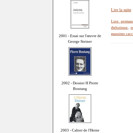
Lire la suite
Lien perman
rhétorique
,
e
massimo cacc
2001 - Essai sur l'œuvre de
George Steiner
2002 - Dossier H Pierre
Boutang
2003 - Cahier de l'Herne