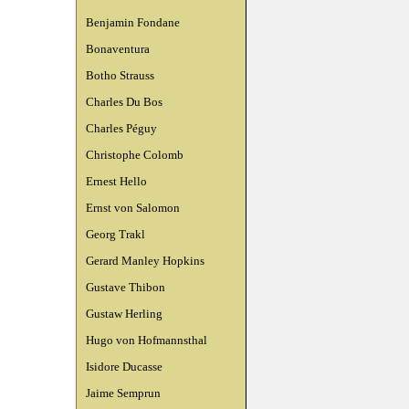
Benjamin Fondane
Bonaventura
Botho Strauss
Charles Du Bos
Charles Péguy
Christophe Colomb
Ernest Hello
Ernst von Salomon
Georg Trakl
Gerard Manley Hopkins
Gustave Thibon
Gustaw Herling
Hugo von Hofmannsthal
Isidore Ducasse
Jaime Semprun