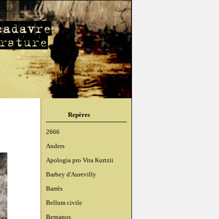
Repères
2666
Anders
Apologia pro Vita Kurtzii
Barbey d'Aurevilly
Barrès
Bellum civile
Bernanos