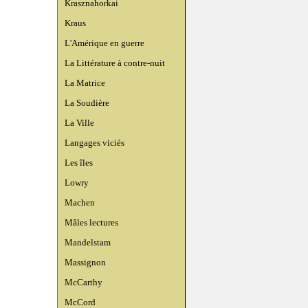
Krasznahorkai
Kraus
L'Amérique en guerre
La Littérature à contre-nuit
La Matrice
La Soudière
La Ville
Langages viciés
Les îles
Lowry
Machen
Mâles lectures
Mandelstam
Massignon
McCarthy
McCord