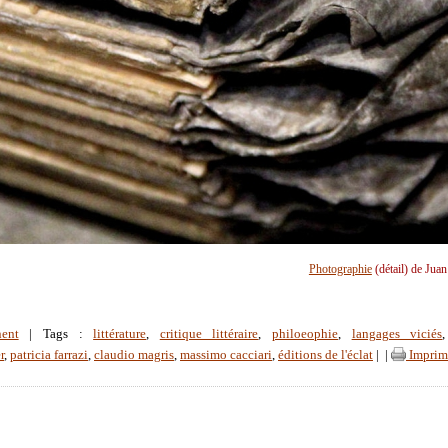
Photographie
(détail) de Jua
ent
| Tags :
littérature
,
critique littéraire
,
philoeophie
,
langages viciés
r
,
patricia farrazi
,
claudio magris
,
massimo cacciari
,
éditions de l'éclat
|
|
Imprim