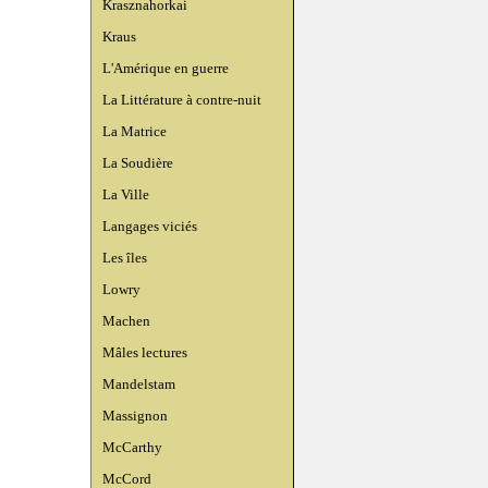
Krasznahorkai
Kraus
L'Amérique en guerre
La Littérature à contre-nuit
La Matrice
La Soudière
La Ville
Langages viciés
Les îles
Lowry
Machen
Mâles lectures
Mandelstam
Massignon
McCarthy
McCord