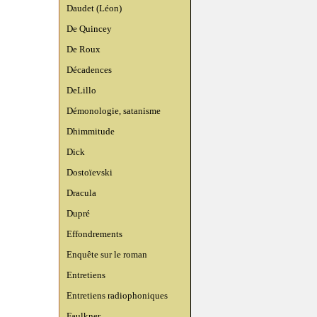
Daudet (Léon)
De Quincey
De Roux
Décadences
DeLillo
Démonologie, satanisme
Dhimmitude
Dick
Dostoïevski
Dracula
Dupré
Effondrements
Enquête sur le roman
Entretiens
Entretiens radiophoniques
Faulkner