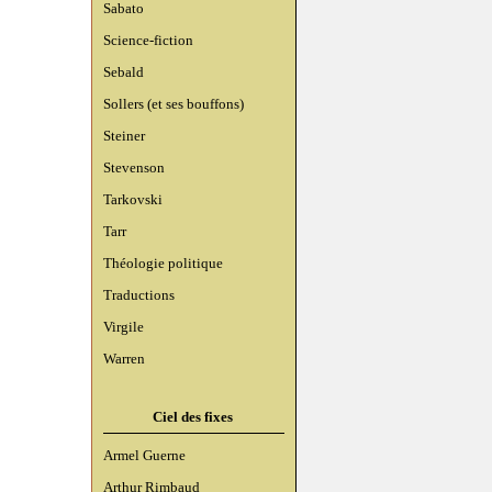
Sabato
Science-fiction
Sebald
Sollers (et ses bouffons)
Steiner
Stevenson
Tarkovski
Tarr
Théologie politique
Traductions
Virgile
Warren
Ciel des fixes
Armel Guerne
Arthur Rimbaud