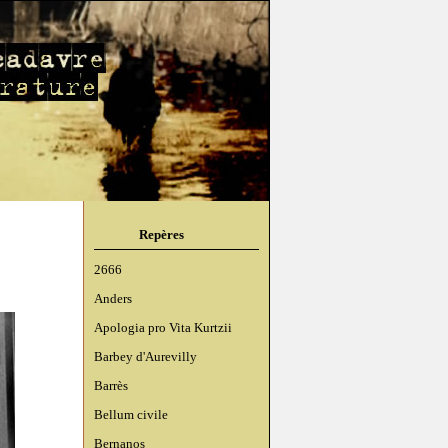
Repères
2666
Anders
Apologia pro Vita Kurtzii
Barbey d'Aurevilly
Barrès
Bellum civile
Bernanos