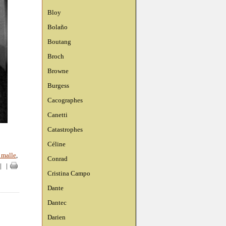
Bloy
Bolaño
Boutang
Broch
Browne
Burgess
Cacographes
Canetti
Catastrophes
Céline
 malle
,
Conrad
|
|
Cristina Campo
Dante
Dantec
Darien