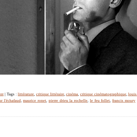
nt
| Tags :
littérature
,
critique littéraire
,
cinéma
,
critique cinématographique
,
louis
r l'échafaud
,
maurice ronet
,
pierre drieu la rochelle
,
le feu follet
,
francis moury