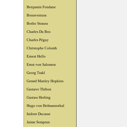
Benjamin Fondane
Bonaventura
Botho Strauss
Charles Du Bos
Charles Péguy
Christophe Colomb
Ernest Hello
Ernst von Salomon
Georg Trakl
Gerard Manley Hopkins
Gustave Thibon
Gustaw Herling
Hugo von Hofmannsthal
Isidore Ducasse
Jaime Semprun