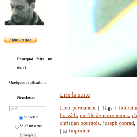
Pourquoi faire un
don ?
Quelques explications
Lire la suite
Newsletter
Lien permanent
| Tags :
littératu
horváth
,
un fils de notre temps
,
cl
S'inscrire
christian bourgois
,
joseph conrad
Se désinscrire
|
Imprimer