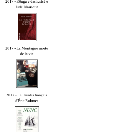
2017 - Kënga e dashurisë e
Judë Iskariotit
2017 - La Montagne morte
de la vie
2017 - Le Paradis français
d'Éric Rohmer