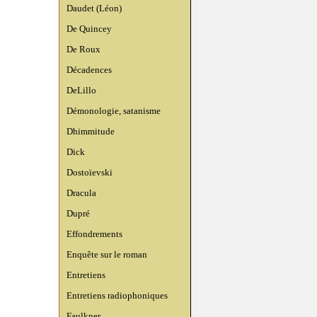
Daudet (Léon)
De Quincey
De Roux
Décadences
DeLillo
Démonologie, satanisme
Dhimmitude
Dick
Dostoïevski
Dracula
Dupré
Effondrements
Enquête sur le roman
Entretiens
Entretiens radiophoniques
Faulkner