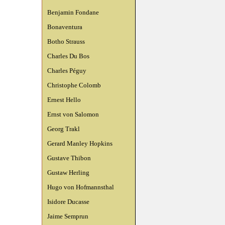
Benjamin Fondane
Bonaventura
Botho Strauss
Charles Du Bos
Charles Péguy
Christophe Colomb
Ernest Hello
Ernst von Salomon
Georg Trakl
Gerard Manley Hopkins
Gustave Thibon
Gustaw Herling
Hugo von Hofmannsthal
Isidore Ducasse
Jaime Semprun