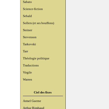
Sabato
Science-fiction
Sebald
Sollers (et ses bouffons)
Steiner
Stevenson
Tarkovski
Tarr
Théologie politique
Traductions
Virgile
Warren
Ciel des fixes
Armel Guerne
Arthur Rimbaud