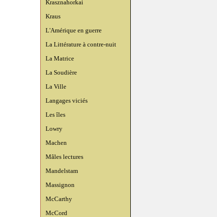
Krasznahorkai
Kraus
L'Amérique en guerre
La Littérature à contre-nuit
La Matrice
La Soudière
La Ville
Langages viciés
Les îles
Lowry
Machen
Mâles lectures
Mandelstam
Massignon
McCarthy
McCord