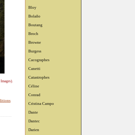
Bloy
Bolaño
Boutang
Broch
Browne
Burgess
Cacographes
Canetti
Catastrophes
 Images).
Céline
Conrad
ditions
Cristina Campo
Dante
Dantec
Darien