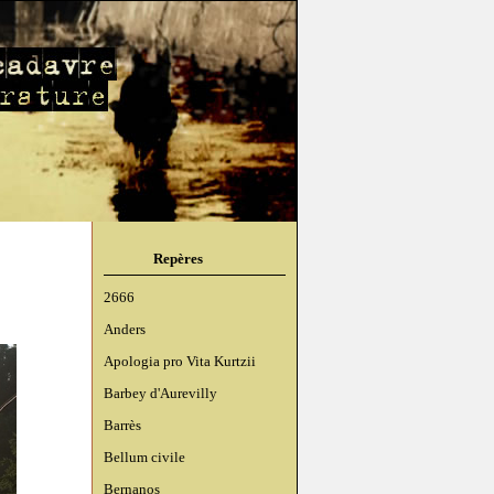
Repères
2666
Anders
Apologia pro Vita Kurtzii
Barbey d'Aurevilly
Barrès
Bellum civile
Bernanos