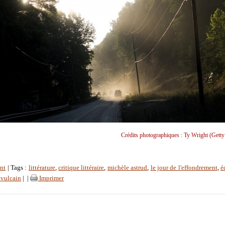
Crédits photographiques : Ty Wright (Getty
nt
| Tags :
littérature
,
critique littéraire
,
michèle astrud
,
le jour de l'effondrement
,
é
 vulcain
|
|
Imprimer