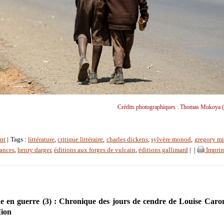
Crédits photographiques : Thomas Mukoya (
nt
| Tags :
littérature
,
critique littéraire
,
charles dickens
,
sylvère monod
,
gregory m
rances
,
henry darger
,
éditions aux forges de vulcain
,
éditions gallimard
|
|
Imprim
 en guerre (3) : Chronique des jours de cendre de Louise Caro
ion