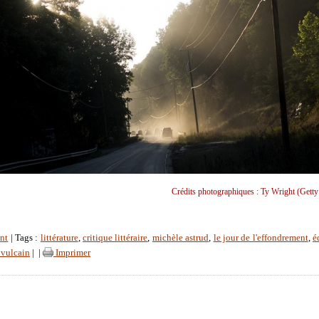
Crédits photographiques : Ty Wright (Getty
nt
| Tags :
littérature
,
critique littéraire
,
michèle astrud
,
le jour de l'effondrement
,
é
 vulcain
|
|
Imprimer