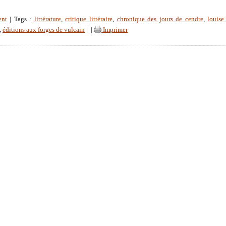
ent
| Tags :
littérature
,
critique littéraire
,
chronique des jours de cendre
,
louise
,
éditions aux forges de vulcain
|
|
Imprimer