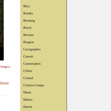
Bloy
Bolaño
Boutang
Broch
Browne
Burgess
Cacographes
Canetti
Catastrophes
 Images).
Céline
Conrad
ditions
Cristina Campo
Dante
Dantec
Darien