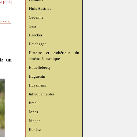
ão (EPA).
Finis Austriae
Gadenne
ulcain
,
Gass
Haecker
Heidegger
Histoire et esthétique du
cinéma fantastique
ir un
Houellebecq
Huguenin
Huysmans
Infréquentables
Israël
Jones
Jünger
Kertész