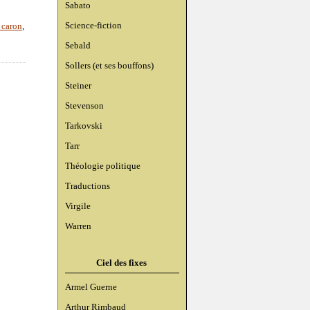
Sabato
Science-fiction
 caron
,
Sebald
Sollers (et ses bouffons)
Steiner
Stevenson
Tarkovski
Tarr
Théologie politique
Traductions
Virgile
Warren
Ciel des fixes
Armel Guerne
Arthur Rimbaud