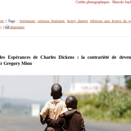
Crédits photographiques : Marcelo Say
ent
| Tags :
littérature
,
critique littéraire
,
henry darger
,
éditions aux forges de v
|
|
Imprimer
es Espérances de Charles Dickens : la contrariété de deven
r Gregory Mion