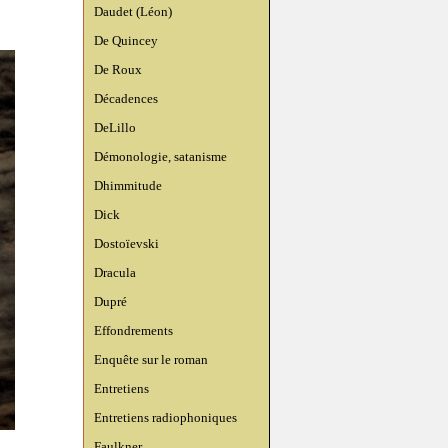
Daudet (Léon)
De Quincey
De Roux
Décadences
DeLillo
Démonologie, satanisme
Dhimmitude
Dick
Dostoïevski
Dracula
Dupré
Effondrements
Enquête sur le roman
Entretiens
Entretiens radiophoniques
Faulkner