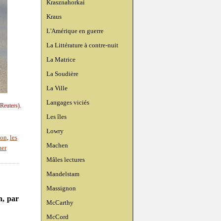
Krasznahorkai
Kraus
L'Amérique en guerre
La Littérature à contre-nuit
La Matrice
La Soudière
La Ville
Langages viciés
Reuters).
Les îles
Lowry
ion
,
les
Machen
er
Mâles lectures
Mandelstam
Massignon
n, par
McCarthy
McCord