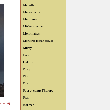
Melville
Mer variable...
Mes livres
Michelstaedter
Moitrinaires
Monstres romanesques
Muray
Nabe
Oubliés
Percy
Picard
Poe
Pour et contre l'Europe
Praz
emocrat).
Rohmer