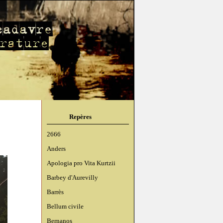
Repères
2666
Anders
Apologia pro Vita Kurtzii
Barbey d'Aurevilly
Barrès
Bellum civile
Bernanos