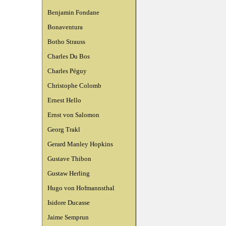
Benjamin Fondane
Bonaventura
Botho Strauss
Charles Du Bos
Charles Péguy
Christophe Colomb
Ernest Hello
Ernst von Salomon
Georg Trakl
Gerard Manley Hopkins
Gustave Thibon
Gustaw Herling
Hugo von Hofmannsthal
Isidore Ducasse
Jaime Semprun