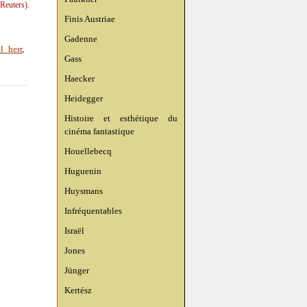
Reuters).
Finis Austriae
Gadenne
l herr
,
Gass
Haecker
Heidegger
Histoire et esthétique du
cinéma fantastique
Houellebecq
Huguenin
Huysmans
Infréquentables
Israël
Jones
Jünger
Kertész