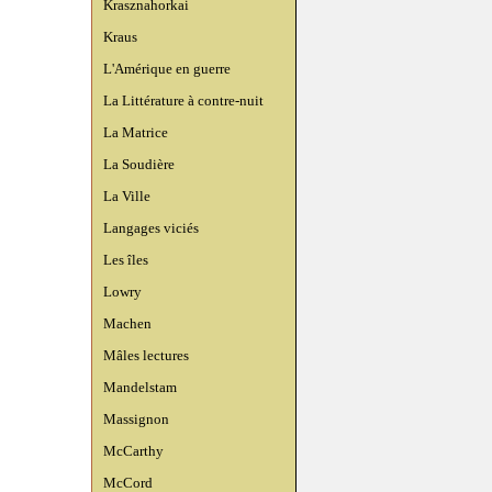
Krasznahorkai
Kraus
L'Amérique en guerre
La Littérature à contre-nuit
La Matrice
La Soudière
La Ville
Langages viciés
Les îles
Lowry
Machen
Mâles lectures
Mandelstam
Massignon
McCarthy
McCord