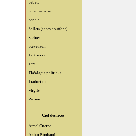
Sabato
Science-fiction
Sebald
Sollers (et ses bouffons)
Steiner
Stevenson
Tarkovski
Tarr
Théologie politique
Traductions
Virgile
Warren
Ciel des fixes
Armel Guerne
Arthur Rimbaud