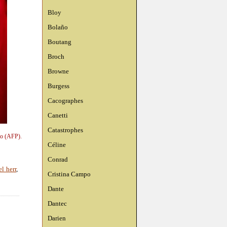
Bloy
Bolaño
Boutang
Broch
Browne
Burgess
Cacographes
Canetti
Catastrophes
so (AFP).
Céline
Conrad
l herr
,
Cristina Campo
Dante
Dantec
Darien