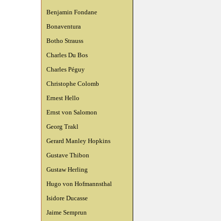
Benjamin Fondane
Bonaventura
Botho Strauss
Charles Du Bos
Charles Péguy
Christophe Colomb
Ernest Hello
Ernst von Salomon
Georg Trakl
Gerard Manley Hopkins
Gustave Thibon
Gustaw Herling
Hugo von Hofmannsthal
Isidore Ducasse
Jaime Semprun