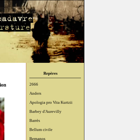
Repères
ion
2666
Anders
Apologia pro Vita Kurtzii
Barbey d'Aurevilly
Barrès
Bellum civile
Bernanos