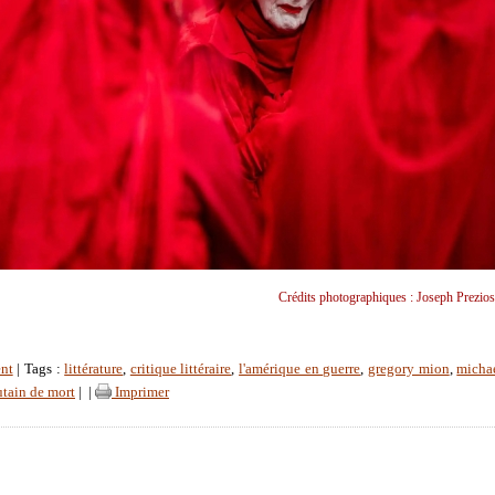
Crédits photographiques : Joseph Prezio
nt
| Tags :
littérature
,
critique littéraire
,
l'amérique en guerre
,
gregory mion
,
michae
utain de mort
|
|
Imprimer