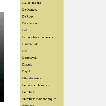
Daudet (Léon)
De Quincey
De Roux
Décadences
DeLillo
Démonologie, satanisme
Dhimmitude
Dick
Dostoïevski
Dracula
Dupré
Effondrements
Enquête sur le roman
Entretiens
Entretiens radiophoniques
Faulkner