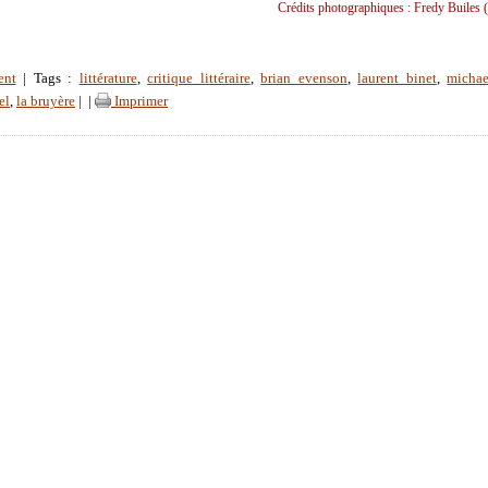
Crédits photographiques : Fredy Builes (
ent
| Tags :
littérature
,
critique littéraire
,
brian evenson
,
laurent binet
,
michae
el
,
la bruyère
|
|
Imprimer