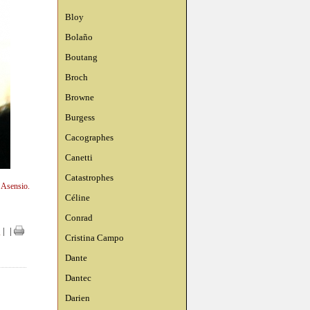
Bloy
Bolaño
Boutang
Broch
Browne
Burgess
Cacographes
Canetti
Catastrophes
n Asensio.
Céline
Conrad
s
|
|
Cristina Campo
Dante
Dantec
Darien