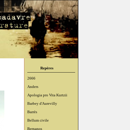
Repères
2666
Anders
Apologia pro Vita Kurtzii
Barbey d'Aurevilly
Barrès
Bellum civile
Bernanos