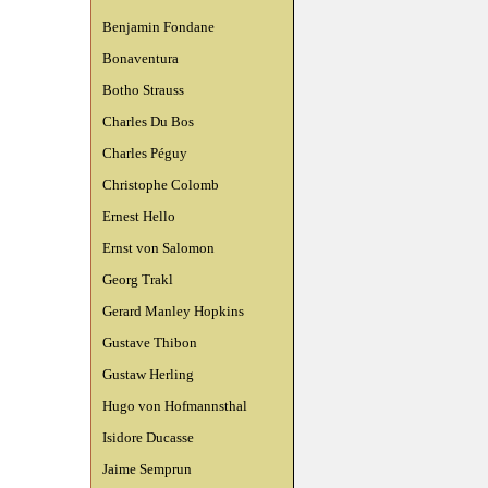
Benjamin Fondane
Bonaventura
Botho Strauss
Charles Du Bos
Charles Péguy
Christophe Colomb
Ernest Hello
Ernst von Salomon
Georg Trakl
Gerard Manley Hopkins
Gustave Thibon
Gustaw Herling
Hugo von Hofmannsthal
Isidore Ducasse
Jaime Semprun