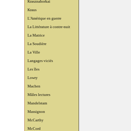
Krasznahorkai
Kraus
L'Amérique en guerre
La Littérature à contre-nuit
La Matrice
La Soudière
La Ville
Langages viciés
Les îles
Lowry
Machen
Mâles lectures
Mandelstam
Massignon
McCarthy
McCord