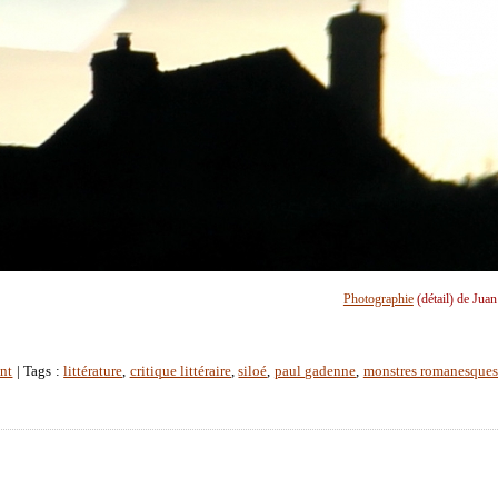
Photographie
(détail) de Jua
nt
| Tags :
littérature
,
critique littéraire
,
siloé
,
paul gadenne
,
monstres romanesque