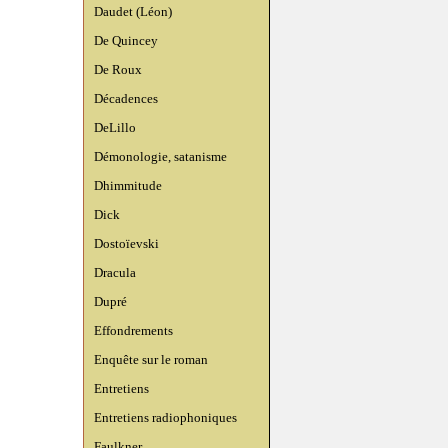
Daudet (Léon)
De Quincey
De Roux
Décadences
DeLillo
Démonologie, satanisme
Dhimmitude
Dick
Dostoïevski
Dracula
Dupré
Effondrements
Enquête sur le roman
Entretiens
Entretiens radiophoniques
Faulkner