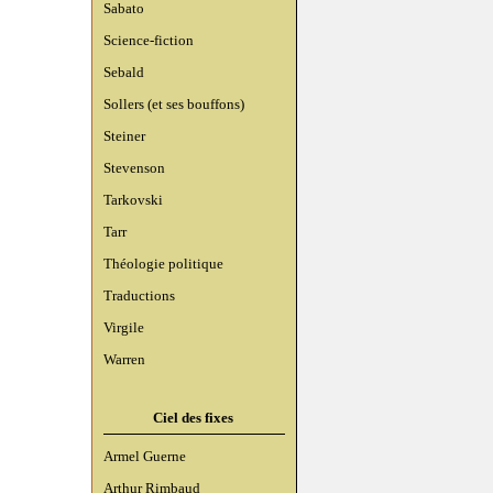
Sabato
Science-fiction
Sebald
Sollers (et ses bouffons)
Steiner
Stevenson
Tarkovski
Tarr
Théologie politique
Traductions
Virgile
Warren
Ciel des fixes
Armel Guerne
Arthur Rimbaud