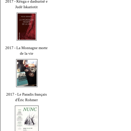
2017 - Kënga e dashurisë e
Judë Iskariotit
2017 - La Montagne morte
de la vie
2017 - Le Paradis français
d'Éric Rohmer