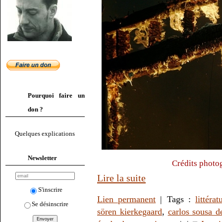
Pourquoi faire un
don ?
Quelques explications
Newsletter
Crédits photo
Lire la suite
S'inscrire
Lien permanent
| Tags :
littérat
Se désinscrire
sören kierkegaard
,
carlos sousa d