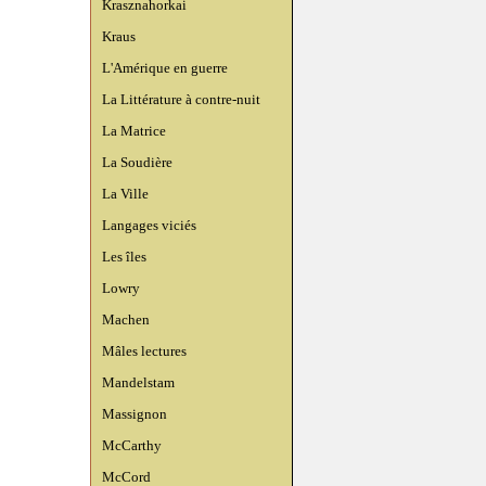
Krasznahorkai
Kraus
L'Amérique en guerre
La Littérature à contre-nuit
La Matrice
La Soudière
La Ville
Langages viciés
Les îles
Lowry
Machen
Mâles lectures
Mandelstam
Massignon
McCarthy
McCord