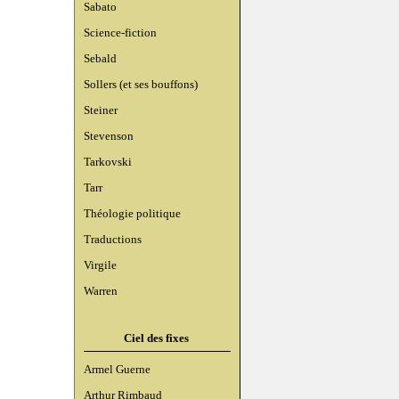
Sabato
Science-fiction
Sebald
Sollers (et ses bouffons)
Steiner
Stevenson
Tarkovski
Tarr
Théologie politique
Traductions
Virgile
Warren
Ciel des fixes
Armel Guerne
Arthur Rimbaud