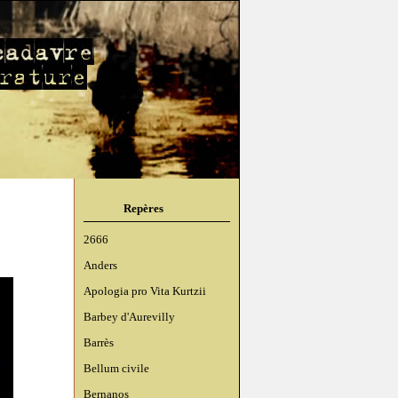
Repères
2666
Anders
Apologia pro Vita Kurtzii
Barbey d'Aurevilly
Barrès
Bellum civile
Bernanos