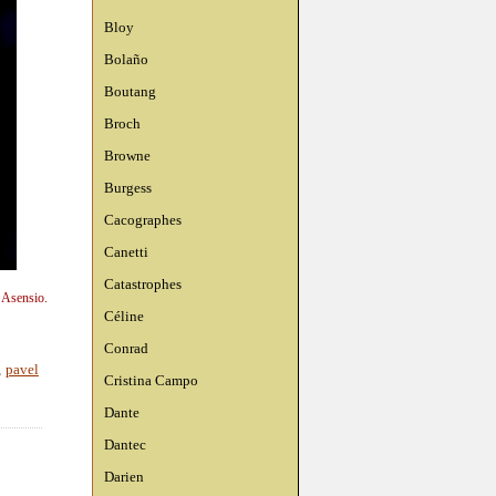
Bloy
Bolaño
Boutang
Broch
Browne
Burgess
Cacographes
Canetti
Catastrophes
 Asensio.
Céline
Conrad
,
pavel
Cristina Campo
Dante
Dantec
Darien