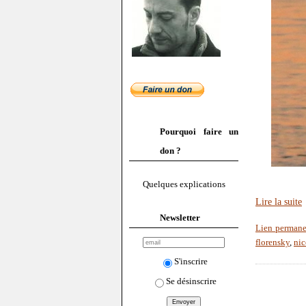
Pourquoi faire un
don ?
Quelques explications
Lire la suite
Newsletter
Lien permane
florensky
,
nic
S'inscrire
Se désinscrire