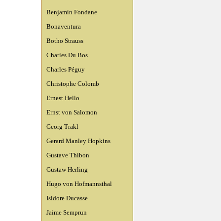
Benjamin Fondane
Bonaventura
Botho Strauss
Charles Du Bos
Charles Péguy
Christophe Colomb
Ernest Hello
Ernst von Salomon
Georg Trakl
Gerard Manley Hopkins
Gustave Thibon
Gustaw Herling
Hugo von Hofmannsthal
Isidore Ducasse
Jaime Semprun