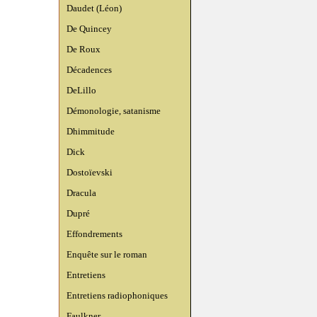
Daudet (Léon)
De Quincey
De Roux
Décadences
DeLillo
Démonologie, satanisme
Dhimmitude
Dick
Dostoïevski
Dracula
Dupré
Effondrements
Enquête sur le roman
Entretiens
Entretiens radiophoniques
Faulkner