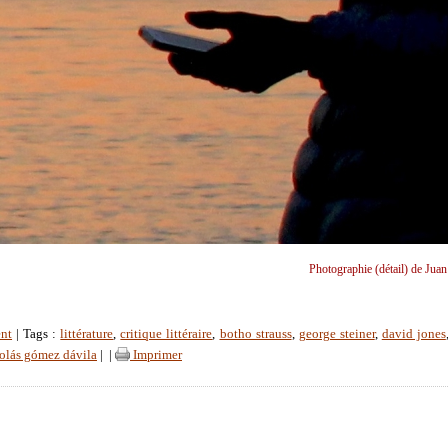
Photographie (détail) de Juan
nt
| Tags :
littérature
,
critique littéraire
,
botho strauss
,
george steiner
,
david jones
olás gómez dávila
|
|
Imprimer