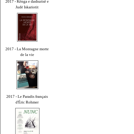
2017 - Kënga e dashurisë e
Judë Iskariotit
2017 - La Montagne morte
de la vie
2017 - Le Paradis français
d'Éric Rohmer