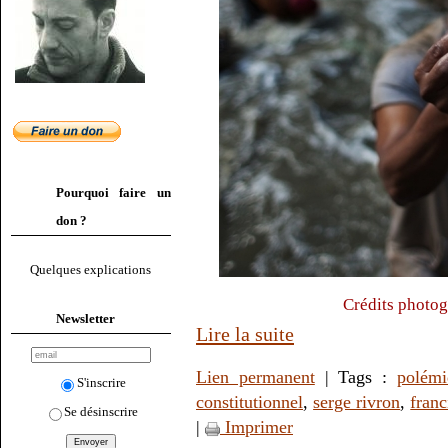
Pourquoi faire un
don ?
Quelques explications
Crédits photog
Newsletter
Lire la suite
Lien permanent
| Tags :
polémi
S'inscrire
constitutionnel
,
serge rivron
,
fran
Se désinscrire
|
Imprimer