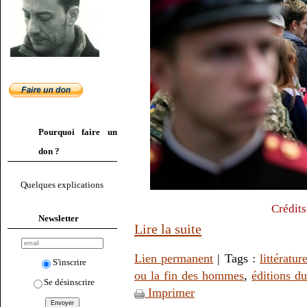
Pourquoi faire un
don ?
Quelques explications
Crédits
Newsletter
Lire la suite
Lien permanent
| Tags :
littératur
S'inscrire
ou la fin des hommes
,
éditions du
Se désinscrire
Imprimer