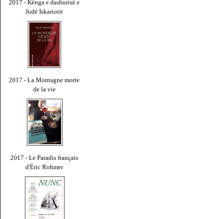
2017 - Kënga e dashurisë e
Judë Iskariotit
2017 - La Montagne morte
de la vie
2017 - Le Paradis français
d'Éric Rohmer