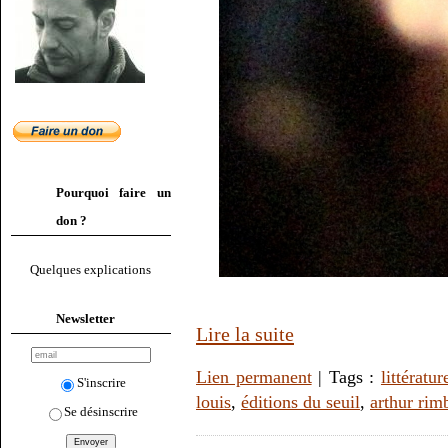
Pourquoi faire un
don ?
Quelques explications
Newsletter
Lire la suite
Lien permanent
| Tags :
littératur
S'inscrire
louis
,
éditions du seuil
,
arthur rim
Se désinscrire