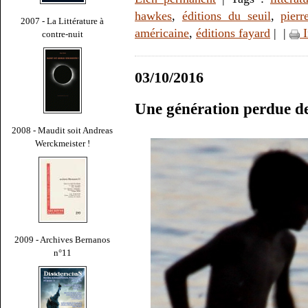
hawkes
,
éditions du seuil
,
pierr
2007 - La Littérature à
américaine
,
éditions fayard
|
|
I
contre-nuit
03/10/2016
Une génération perdue d
2008 - Maudit soit Andreas
Werckmeister !
2009 - Archives Bernanos
n°11