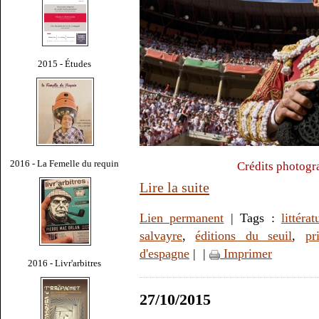
2015 - Études
2016 - La Femelle du requin
Crédits photogr
Lire la suite
Lien permanent
| Tags :
littérat
salvayre
,
éditions du seuil
,
pr
d'espagne
|
|
Imprimer
2016 - Livr'arbitres
27/10/2015