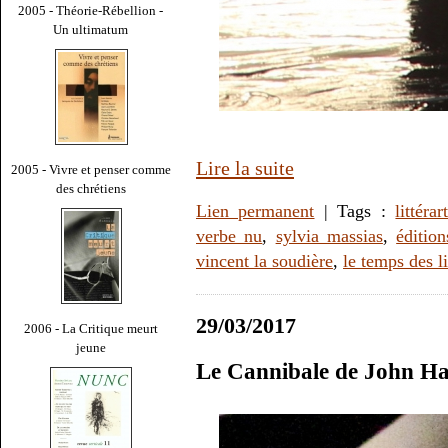
2005 - Théorie-Rébellion -
Un ultimatum
Lire la suite
2005 - Vivre et penser comme
des chrétiens
Lien permanent
| Tags :
littérar
verbe nu
,
sylvia massias
,
édition
vincent la soudière
,
le temps des l
29/03/2017
2006 - La Critique meurt
jeune
Le Cannibale de John H