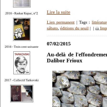
Lire la suite
2016 - Raskar Kapac, n°2
Lien permanent
| Tags :
littératur
sábato
,
éditions du seuil
|
|
Imp
07/02/2015
2016 - Trois cent soixante
Au-delà de l'effondreme
Dalibor Frioux
2017 - Collectif Tarkovski