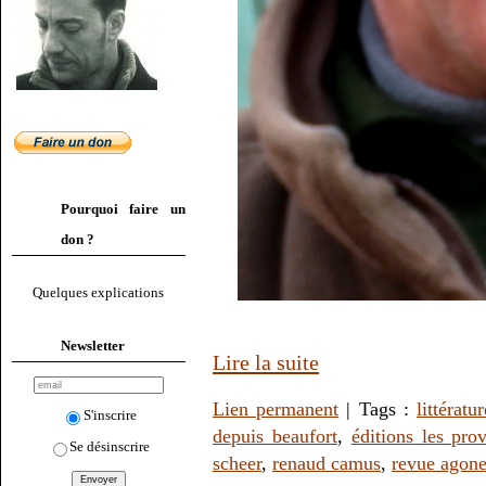
Pourquoi faire un
don ?
Quelques explications
Newsletter
Lire la suite
Lien permanent
| Tags :
littératur
S'inscrire
depuis beaufort
,
éditions les prov
Se désinscrire
scheer
,
renaud camus
,
revue agon