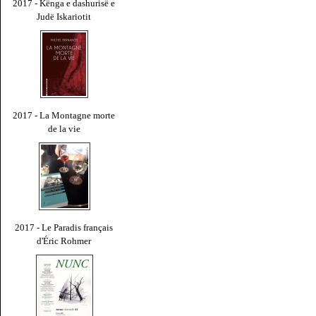
2017 - Kënga e dashurisë e
Judë Iskariotit
2017 - La Montagne morte
de la vie
2017 - Le Paradis français
d'Éric Rohmer