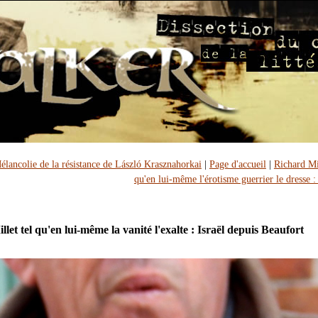
élancolie de la résistance de László Krasznahorkai
|
Page d'accueil
|
Richard Mil
qu'en lui-même l'érotisme guerrier le dresse :
let tel qu'en lui-même la vanité l'exalte : Israël depuis Beaufort