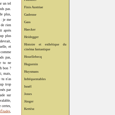
r un tel
Finis Austriae
nds pas.
de plus,
Gadenne
 : je me
Gass
 de rien
Haecker
it après
oup plus
Heidegger
devrait,
Histoire et esthétique du
elle, et
cinéma fantastique
e, comme
Houellebecq
nds pas,
e tu ne
Huguenin
Ah bon ?
Huysmans
i, mais,
 tu n'as
Infréquentables
oup trop
Israël
osés par
Jones
ude sur
valable,
Jünger
 certes,
Kertész
e
Études
,