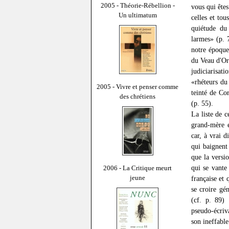
2005 - Théorie-Rébellion -
vous qui êtes
Un ultimatum
celles et to
quiétude du 
larmes» (p. 
notre époque
du Veau d'Or»
judiciarisati
«rhéteurs du
2005 - Vivre et penser comme
teinté de Cor
des chrétiens
(p. 55).
La liste de 
grand-mère 
car, à vrai d
qui baignent 
que la versi
qui se vante
2006 - La Critique meurt
jeune
française et
se croire gé
(cf. p. 89) 
pseudo-écriv
son ineffable