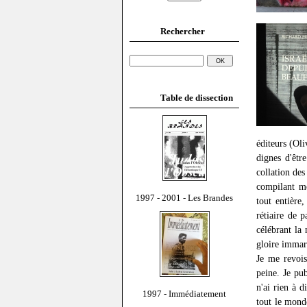
Rechercher
Table de dissection
éditeurs (Ol
dignes d'êtr
collation des
compilant m
1997 - 2001 - Les Brandes
tout entière
rétiaire de p
célébrant la
gloire immar
Je me revois
peine. Je pu
n'ai rien à d
1997 - Immédiatement
tout le monde