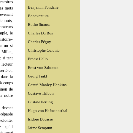
ratoires
Benjamin Fondane
des mots
devenant
Bonaventura
de mots,
Botho Strauss
arateurs
mple, le
Charles Du Bos
istoire»
Charles Péguy
ar un si
Christophe Colomb
 Millet,
, si tant
Ernest Hello
 lecteur
Ernst von Salomon
berté et,
Georg Trakl
 dans la
 à coups
Gerard Manley Hopkins
sinon de
Gustave Thibon
us notre
Gustaw Herling
e devant
Hugo von Hofmannsthal
préparée
Isidore Ducasse
volonté,
 : qu'il
Jaime Semprun
is cessé