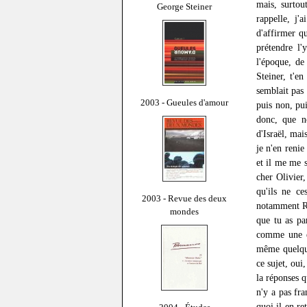
mais, surtou
George Steiner
rappelle, j'
d'affirmer q
prétendre l'
l'époque, de
Steiner, t'e
semblait pas 
2003 - Gueules d'amour
puis non, pui
donc, que n
d'Israël, mai
je n'en renie
et il me me 
cher Olivier,
qu'ils ne ce
2003 - Revue des deux
notamment Ric
mondes
que tu as pa
comme une 
même quelque
ce sujet, oui
la réponses q
n'y a pas fr
quoi il en re