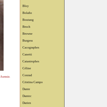
Bloy
Bolaño
Boutang
Broch
Browne
Burgess
Cacographes
Canetti
Catastrophes
Céline
Conrad
n Asensio.
Cristina Campo
Dante
Dantec
Darien