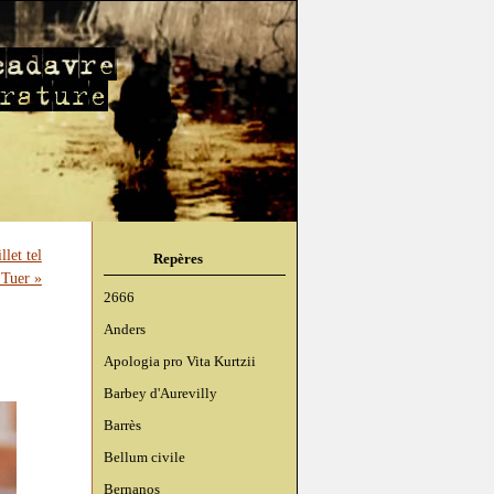
let tel
Repères
 Tuer »
2666
Anders
Apologia pro Vita Kurtzii
Barbey d'Aurevilly
Barrès
Bellum civile
Bernanos