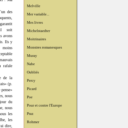
Melville
'un des
Mer variable...
quents,
Mes livres
garantit
l soit
Michelstaedter
us avons
Moitrinaires
s. Ils y
Monstres romanesques
, moins
ceptable
Muray
 mauvais
Nabe
 rafale
Oubliés
e de la
Percy
ais» (p.
Picard
e pense»
es, nous
Poe
 jour du
Pour et contre l'Europe
ue, nous
Praz
nous les
lbe, les
Rohmer
ai dire,