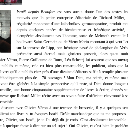
Israël depuis Beaufort
est sans aucun doute l'un des textes le
mauvais que la petite entreprise éditoriale de Richard Millet, 
régularité monotone d'une kalachnikov germanopratine, produit ma
depuis quelques années de bienheureuse et frénétique activité, 
n'empêche absolument pas l'homme, sorte de Melmoth errant le 
boulevard Saint-Germain ou de Vieux Marin racontant à qui veut l'e
sur la terrasse de Lipp, son héroïque passé de phalangiste du Verb
prétendre aussi éternel mais glorieux proscrit, alors qu'au moi
ivier Véron, Pierre-Guillaume de Roux, Léo Scheer) lui assurent que ses ouvra
e publiés et même, cela est bien plus remarquable, les publient, alors que l
 livres qu'il a publiés chez près d'une dizaine d'éditeurs suffit à remplir plusieur
éthodiquement plus de... 70 ouvrages ! Mon Dieu, ma soirée, et même ma 
, vont être gâchées à la simple perspective qu'il reste, si Dieu donne longue 
acotille, une bonne cinquantaine supplémentaire de livres à écrire, dressés sur
 messe que Richard Millet récite avec un savoir-faire d'officiant chevronné à s
cescible.
 discuter avec Olivier Véron à une terrasse de brasserie, il y a quelques se
blierai ton livre si tu évoques Israël. Drôle marchandage que tu me proposes.
ire, Olivier, sur Israël, je te l'ai déjà dit je crois. C'est absolument impossible
 à quelque chose à dire sur un tel sujet ! Oui Olivier, et c'est bien le problè