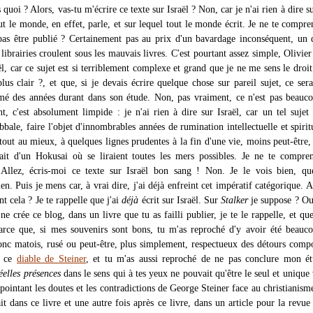
 quoi ? Alors, vas-tu m'écrire ce texte sur Israël ? Non, car je n'ai rien à dire su
ut le monde, en effet, parle, et sur lequel tout le monde écrit. Je ne te compre
as être publié ? Certainement pas au prix d'un bavardage inconséquent, un 
 librairies croulent sous les mauvais livres. C'est pourtant assez simple, Olivier
aël, car ce sujet est si terriblement complexe et grand que je ne me sens le droit
plus clair ?, et que, si je devais écrire quelque chose sur pareil sujet, ce sera
mé des années durant dans son étude. Non, pas vraiment, ce n'est pas beauc
nt, c'est absolument limpide : je n'ai rien à dire sur Israël, car un tel sujet 
ale, faire l'objet d'innombrables années de rumination intellectuelle et spiritu
 tout au mieux, à quelques lignes prudentes à la fin d'une vie, moins peut-êtr
rait d'un Hokusai où se liraient toutes les mers possibles. Je ne te compre
 Allez, écris-moi ce texte sur Israël bon sang ! Non. Je le vois bien, qu
n. Puis je mens car, à vrai dire, j'ai déjà enfreint cet impératif catégorique. 
 cela ? Je te rappelle que j'ai
déjà
écrit sur Israël. Sur
Stalker
je suppose ? Ou
ne crée ce blog, dans un livre que tu as failli publier, je te le rappelle, et que
arce que, si mes souvenirs sont bons, tu m'as reproché d'y avoir été beauc
donc matois, rusé ou peut-être, plus simplement, respectueux des détours comp
e ce
diable de Steiner
, et tu m'as aussi reproché de ne pas conclure mon ét
éelles présences
dans le sens qui à tes yeux ne pouvait qu'être le seul et unique 
 pointant les doutes et les contradictions de George Steiner face au christianisme
ait dans ce livre et une autre fois après ce livre, dans un article pour la revu