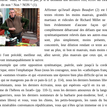
ai dit non ! Non ! NON ! (1).
Affirmer qu'
Israël depuis Beaufort
(2) est l
textes récents les moins mauvais, grandilo
martiaux et ridicules de Richard Millet ne 
bien évidemment d'aucune façon qu'i
complètement débarrassé des défauts que no
systématiquement relevés dans ses autres essai
sont, plus simplement, moins présents
concentrés, leur dilution rendant ce texte ac
tout au plus, ni bon ni mauvais, mais moins
 l'ont précédé, meilleur oui, allez savoir, plus mauvais que ceux qui, en
 vont immanquablement le suivre.
exemple que cette opposition systématique, puérile, usée jusqu'à la cord
yrique, entre l'emphatique
Nous
(nous les courageux, nous les «catholiques franç
ui «sommes vivants» et qui «traversons une épreuve bien plus difficile qu'on n
s qui ne mangeons pas de ce pain-là (cf. p. 114), nous les derniers hommes libr
 résistants, nous les derniers écrivains, nous qui espérons «qu'il en ira un
me de l'hébreu en Israël» (pp. 110-1), nous les derniers amoureux de la lang
 guerriers, nous les derniers nommeurs de la barbarie post-moderne, bref, 
mes libres) et vous, vous les chiens, les petits-bourgeois, les rassis du bu
x misérables convenances républicaines, vous qui n'êtes qu'un immense on à vr