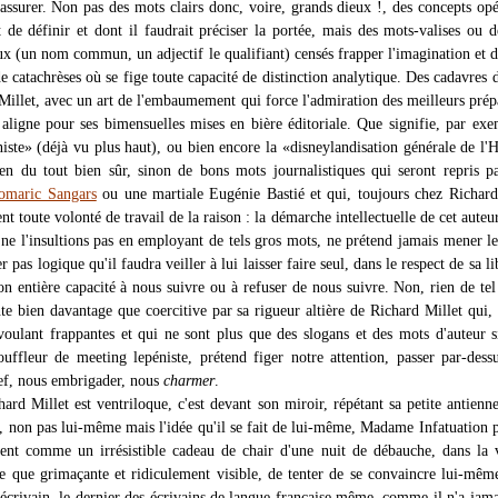
rassurer. Non pas des mots clairs donc, voire, grands dieux !, des concepts opé
it de définir et dont il faudrait préciser la portée, mais des mots-valises ou 
eux (un nom commun, un adjectif le qualifiant) censés frapper l'imagination et 
e catachrèses où se fige toute capacité de distinction analytique. Des cadavres 
Millet, avec un art de l'embaumement qui force l'admiration des meilleurs prép
 aligne pour ses bimensuelles mises en bière éditoriale. Que signifie, par exe
iste» (déjà vu plus haut), ou bien encore la «disneylandisation générale de l'H
en du tout bien sûr, sinon de bons mots journalistiques qui seront repris p
omaric Sangars
ou une martiale Eugénie Bastié et qui, toujours chez Richard
ent toute volonté de travail de la raison : la démarche intellectuelle de cet auteur
 ne l'insultions pas en employant de tels gros mots, ne prétend jamais mener le
r pas logique qu'il faudra veiller à lui laisser faire seul, dans le respect de sa li
on entière capacité à nous suivre ou à refuser de nous suivre. Non, rien de tel
nte bien davantage que coercitive par sa rigueur altière de Richard Millet qui,
voulant frappantes et qui ne sont plus que des slogans et des mots d'auteur 
souffleur de meeting lepéniste, prétend figer notre attention, passer par-dess
ref, nous embrigader, nous
charmer
.
hard Millet est ventriloque, c'est devant son miroir, répétant sa petite antienn
e, non pas lui-même mais l'idée qu'il se fait de lui-même, Madame Infatuation 
ent comme un irrésistible cadeau de chair d'une nuit de débauche, dans la 
te que grimaçante et ridiculement visible, de tenter de se convaincre lui-même
 écrivain, le dernier des écrivains de langue française même, comme il n'a jama