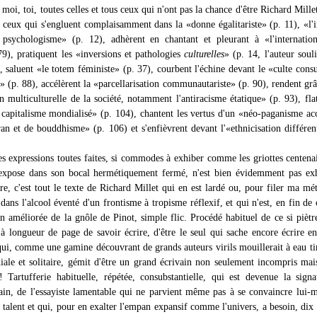
 moi, toi, toutes celles et tous ceux qui n'ont pas la chance d'être Richard Millet
us ceux qui s'engluent complaisamment dans la «donne égalitariste» (p. 11), «l'
psychologisme» (p. 12), adhèrent en chantant et pleurant à «l'internation
79), pratiquent les «inversions et pathologies
culturelles
» (p. 14, l'auteur soul
, saluent «le totem féministe» (p. 37), courbent l'échine devant le «culte cons
 (p. 88), accélèrent la «parcellarisation communautariste» (p. 90), rendent grâ
on multiculturelle de la société, notamment l'antiracisme étatique» (p. 93), flat
 capitalisme mondialisé» (p. 104), chantent les vertus d'un «néo-paganisme ac
an et de bouddhisme» (p. 106) et s'enfièvrent devant l'«ethnicisation différent
ces expressions toutes faites, si commodes à exhiber comme les griottes centena
expose dans son bocal hermétiquement fermé, n'est bien évidemment pas exh
ire, c'est tout le texte de Richard Millet qui en est lardé ou, pour filer ma mé
dans l'alcool éventé d'un frontisme à tropisme réflexif, et qui n'est, en fin de
on améliorée de la gnôle de Pinot, simple flic. Procédé habituel de ce si piètr
 à longueur de page de savoir écrire, d'être le seul qui sache encore écrire e
 qui, comme une gamine découvrant de grands auteurs virils mouillerait à eau t
niale et solitaire, gémit d'être un grand écrivain non seulement incompris mai
! Tartufferie habituelle, répétée, consubstantielle, qui est devenue la sign
ain, de l'essayiste lamentable qui ne parvient même pas à se convaincre lui
 talent et qui, pour en exalter l'empan expansif comme l'univers, a besoin, dix 