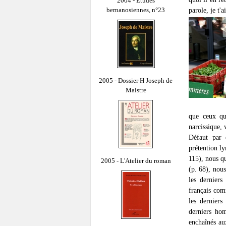
2004 - Études
bernanosiennes, n°23
parole, je t'
2005 - Dossier H Joseph de
Maistre
que ceux qui
narcissique,
Défaut par 
prétention l
115), nous q
2005 - L'Atelier du roman
(p. 68), nou
les derniers
français com
les derniers
derniers hom
enchaînés au