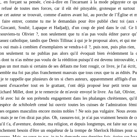
t, en forçant sa pensée, c'est-à-dire en l'incarnant à la mode péguyste ce qu
ai refusé de toutes mes forces, car il eût été pitoyable, grotesque et surtout 
ue cet auteur se trouvait, comme d'autres avant lui, au porche de l’Église et
y faire entrer, comme tu me le demandais pour être publié chez toi (aux c
 Giocanti, Soulié, Lapaque et Hadjadj), d'un coup de pied dans le cul. Ce l
n souviens-tu Olivier ?, non seulement que tu n'as pas voulu éditer parce qu'
assez catholique, tandis que Denis Tillinac à qui je le proposai alors, et qui me 
s oui mais à combien d'exemplaires se vendra-t-il ?, puis non, puis plus rien, 
on seulement tu ne publias pas alors qu'il évoquait bien évidemment la q
s dont tu n'as même pas voulu de la réédition puisqu'il est devenu introuvable, c
 pas un mot mais si certains de ses défauts me font rougir, ce livre, je l'ai écrit,
semble ma foi pas plus franchement mauvais que tous ceux que tu as édités. P
 je te rappelle que plusieurs de tes si chers auteurs, apparemment affligés d'u
ssent d'exacerber tout en le grattant, t'ont déjà proposé leur petit texte sur
hard Millet, dont je te remercie de m'avoir envoyé le livre. Au fait, Olivier, 
rlé avec lui de son prétendu engagement dans les phalanges chrétiennes, qu'i
espèce de
schiboleth
censé lui ouvrir toutes les cuisses de l'admiration fémi
s organes masculins encore moins nobles ! Ne sois pas vulgaire. Nous avon
, mais je ne t'en dirai pas plus. Oh, rassures-toi, je n'ai pas vraiment besoin de c
u'il t'a, d'aventure, donnée, ma religion, et depuis longtemps, est faite sur ce suj
anchement besoin d'être un enquêteur de la trempe de Sherlock Holmes pour s
tourne. Mais, ne veux-tu pas, je te le demande une dernière fois, écrire sur Isr