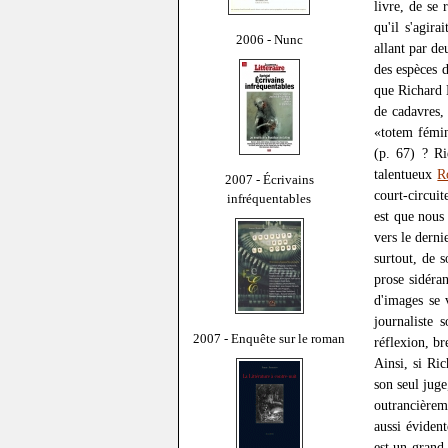
livre, de se 
qu'il s'agira
2006 - Nunc
allant par d
des espèces d
que Richard 
de cadavres,
«totem fémin
(p. 67) ? Ri
talentueux
R
2007 - Écrivains
court-circuit
infréquentables
est que nous
vers le dernie
surtout, de s
prose sidéra
d'images se 
journaliste 
2007 - Enquête sur le roman
réflexion, b
Ainsi, si Ric
son seul jug
outrancièrem
aussi éviden
est un grand