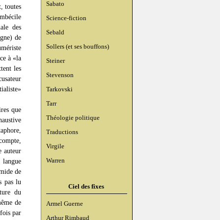
Sabato
, toutes
imbécile
Science-fiction
ale des
Sebald
igne) de
Sollers (et ses bouffons)
umériste
ce à «la
Steiner
tent les
Stevenson
cusateur
ialiste»
Tarkovski
Tarr
ires que
Théologie politique
austive
taphore,
Traductions
 compte,
Virgile
e auteur
Warren
n langue
imide de
s pas lu
Ciel des fixes
ature du
-même de
Armel Guerne
fois par
Arthur Rimbaud