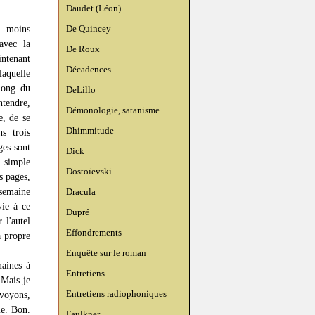
Daudet (Léon)
De Quincey
s moins
avec la
De Roux
intenant
Décadences
laquelle
long du
DeLillo
ntendre,
Démonologie, satanisme
e, de se
Dhimmitude
ns trois
ges sont
Dick
a simple
Dostoïevski
s pages,
semaine
Dracula
vie à ce
Dupré
 l'autel
Effondrements
a propre
Enquête sur le roman
maines à
Entretiens
 Mais je
Entretiens radiophoniques
 voyons,
me. Bon.
Faulkner