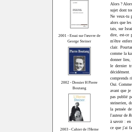
Alors ? Alors
sujet dont to
Ne veux-tu p
alors que les
tais, sur Isr
dire, est-ce 
2001 - Essai sur l'œuvre de
m'être enfer
George Steiner
clair. Pourta
comme la kabb
donner lieu,
le dernier t
décidément.
comprends rie
2002 - Dossier H Pierre
Oui. Comment
Boutang
avant que je 
pas publié p
steinerien, 
la pensée d
l'auteur de
R
à savoir : en
ce que j'ai f
2003 - Cahier de l'Herne