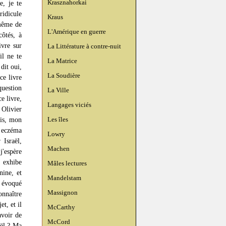
Krasznahorkai
e, je te
ridicule
Kraus
 même de
L'Amérique en guerre
ôtés, à
ivre sur
La Littérature à contre-nuit
il ne te
La Matrice
dit oui,
La Soudière
ce livre
uestion
La Ville
e livre,
Langages viciés
 Olivier
Les îles
uis, mon
n eczéma
Lowry
 Israël,
Machen
j'espère
l exhibe
Mâles lectures
nine, et
Mandelstam
s évoqué
Massignon
onnaître
et, et il
McCarthy
avoir de
McCord
aël ? Ma