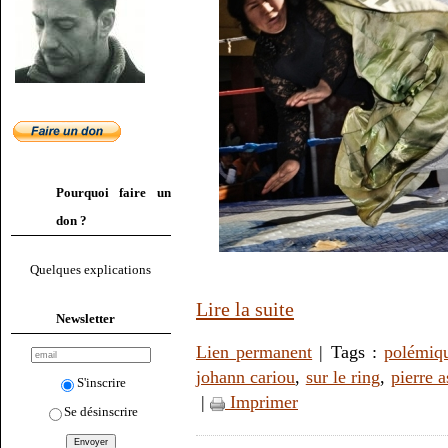
Pourquoi faire un
don ?
Quelques explications
Lire la suite
Newsletter
Lien permanent
| Tags :
polémiq
johann cariou
,
sur le ring
,
pierre a
S'inscrire
|
Imprimer
Se désinscrire