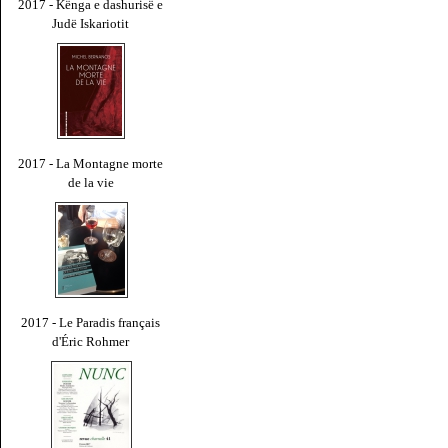
2017 - Kënga e dashurisë e
Judë Iskariotit
2017 - La Montagne morte
de la vie
2017 - Le Paradis français
d'Éric Rohmer