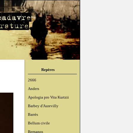
Repères
2666
Anders
Apologia pro Vita Kurtzii
Barbey d'Aurevilly
Barrès
Bellum civile
Bernanos