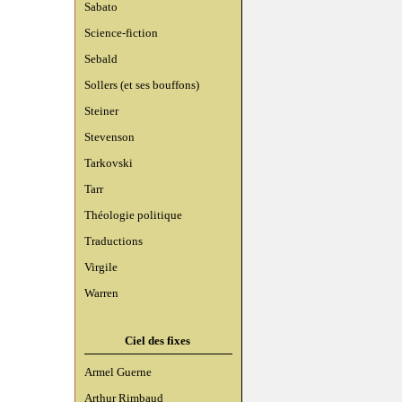
Sabato
Science-fiction
Sebald
Sollers (et ses bouffons)
Steiner
Stevenson
Tarkovski
Tarr
Théologie politique
Traductions
Virgile
Warren
Ciel des fixes
Armel Guerne
Arthur Rimbaud