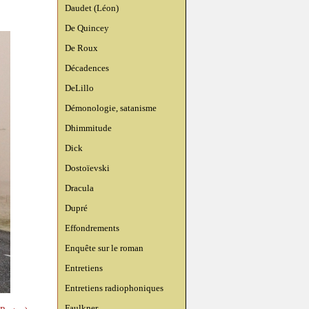
Daudet (Léon)
De Quincey
De Roux
Décadences
DeLillo
Démonologie, satanisme
Dhimmitude
Dick
Dostoïevski
Dracula
Dupré
Effondrements
Enquête sur le roman
Entretiens
Entretiens radiophoniques
Faulkner