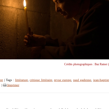
Crédits photographiques : Baz Ratner (
ent
| Tags :
littérature
,
critique littéraire
,
revue europe
,
paul gadenne
,
jean-baptist
|
|
Imprimer