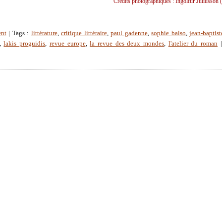
Crédits photographiques : Ingolfur Juliusson 
ent
| Tags :
littérature
,
critique littéraire
,
paul gadenne
,
sophie balso
,
jean-baptist
,
lakis proguidis
,
revue europe
,
la revue des deux mondes
,
l'atelier du roman