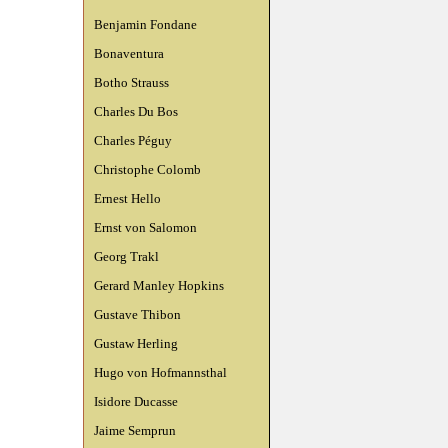
Benjamin Fondane
Bonaventura
Botho Strauss
Charles Du Bos
Charles Péguy
Christophe Colomb
Ernest Hello
Ernst von Salomon
Georg Trakl
Gerard Manley Hopkins
Gustave Thibon
Gustaw Herling
Hugo von Hofmannsthal
Isidore Ducasse
Jaime Semprun