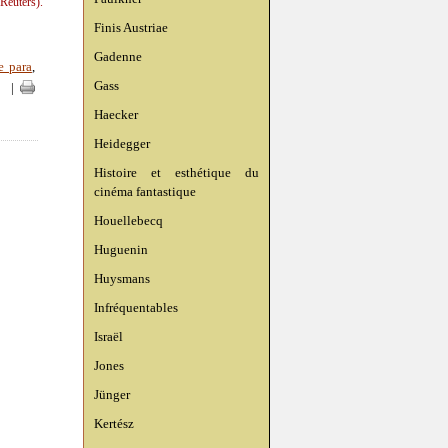
(Reuters).
Finis Austriae
Gadenne
e para
,
Gass
|
|
Haecker
Heidegger
Histoire et esthétique du
cinéma fantastique
Houellebecq
Huguenin
Huysmans
Infréquentables
Israël
Jones
Jünger
Kertész