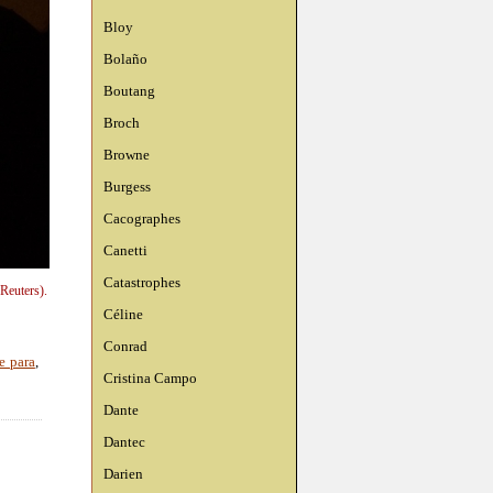
Bloy
Bolaño
Boutang
Broch
Browne
Burgess
Cacographes
Canetti
Catastrophes
Reuters).
Céline
Conrad
e para
,
Cristina Campo
Dante
Dantec
Darien