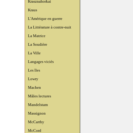
Krasznahorkai
Kraus
L'Amérique en guerre
La Littérature à contre-nuit
La Matrice
La Soudière
La Ville
Langages viciés
Les îles
Lowry
Machen
Mâles lectures
Mandelstam
Massignon
McCarthy
McCord