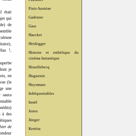
.
Finis Austriae
 était
Gadenne
ajet qui
ade) de
Gass
 semble
Haecker
culeuse
taire),
Heidegger
élas !,
Histoire et esthétique du
cinéma fantastique
superbe
Houellebecq
ont je
ois, en
Huguenin
vue (le
Huysmans
ige une
Infréquentables
r saura
onnable
Israël
nédits)
Jones
s à des
Jünger
étiques
hier de
Kertész
fondeur