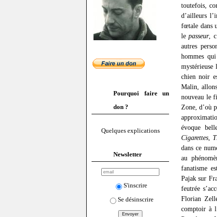
toutefois, c
d’ailleurs l’
fœtale dans 
le
passeur
, 
autres perso
hommes qui 
mystérieuse 
chien noir e
Malin, allons
Pourquoi faire un
nouveau le f
don ?
Zone, d’où po
approximatio
évoque bell
Quelques explications
Cigarettes
,
T
dans ce num
Newsletter
au phénomèn
fanatisme es
Pajak sur Fr
S'inscrire
feutrée s’ac
Florian Zell
Se désinscrire
comptoir à l