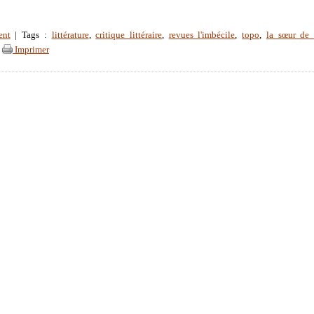
ent
| Tags :
littérature
,
critique littéraire
,
revues l'imbécile
,
topo
,
la sœur de 
|
Imprimer