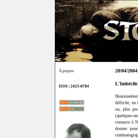
20/04/2004
À propos
L'Imbécile
ISSN : 2425-8784
Heureusement 
difficile, en
ou, plus pro
(quelques-u
consacre à N
dossier pou
cinématograp