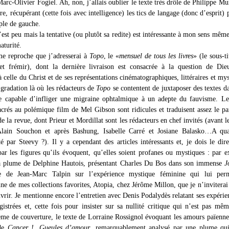
arc-Olivier Fogiel. Ah, non, j’allais oublier le texte très drôle de Philippe Mu
ire, récupérant (cette fois avec intelligence) les tics de langage (donc d’esprit) 
ple de gauche.
’est peu mais la tentative (ou plutôt sa redite) est intéressante à mon sens même 
turité.
e reproche que j’adresserai à
Topo
, le «
mensuel de tous les livres
» (le sous-ti
t frémir), dont la dernière livraison est consacrée à la question de Die
 celle du Christ et de ses représentations cinématographiques, littéraires et mys
 gradation là où les rédacteurs de
Topo
se contentent de juxtaposer des textes d
e capable d’infliger une migraine ophtalmique à un adepte du fauvisme. L
acrés au polémique film de Mel Gibson sont ridicules et traduisent assez le par
e la revue, dont Prieur et Mordillat sont les rédacteurs en chef invités (avant l
Alain Souchon et après Bashung, Isabelle Carré et Josiane Balasko…A qu
é par Steevy ?). Il y a cependant des articles intéressants et, je dois le dire
par les figures qu’ils évoquent, qu’elles soient profanes ou mystiques : par 
la plume de Delphine Hautois, présentant Charles Du Bos dans son immense
J
e de Jean-Marc Talpin sur l’expérience mystique féminine qui lui per
ne de mes collections favorites, Atopia, chez Jérôme Millon, que je n’inviterai
vrir. Je mentionne encore l’entretien avec Denis Podalydès relatant ses expérie
gistrées et, cette fois pour insister sur sa nullité critique qui n’est pas mêm
ème de couverture, le texte de Lorraine Rossignol évoquant les amours païenne
 de
Cancer !
,
Gueules d’amour
, remarquablement analysé par une plume qui