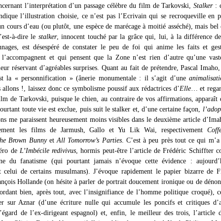
oncernant l’interprétation d’un passage célèbre du film de Tarkovski,
Stalker
: 
indique l’illustration choisie, ce n’est pas l’Ecrivain qui se recroqueville en p
un cours d’eau (ou plutôt, une espèce de marécage à moitié asséché), mais bel 
c’est-à-dire le
stalker
, innocent touché par la grâce qui, lui, à la différence d
nnages, est désespéré de constater le peu de foi qui anime les faits et ges
l’accompagnent et qui pensent que la Zone n’est rien d’autre qu’une vast
leur réservant d’agréables surprises. Quant au fait de prétendre, Pascal Imaho,
st la « personnification » (ânerie monumentale : il s’agit d’une
animalisat
 allons !, laissez donc ce symbolisme poussif aux rédactrices d’
Elle
… et rega
ilm de Tarkovski, puisque le chien, au contraire de vos affirmations, apparaît 
urtant toute vie est exclue, puis suit le stalker et, d’une certaine façon,
l’adop
ns me paraissent heureusement moins visibles dans le deuxième article d’Ima
ement les films de Jarmush, Gallo et Yu Lik Wai, respectivement
Coff
he Brown Bunny
et
All Tomorrow’s Parties
. C’est à peu près tout ce qui m’a
éro de
L’Imbécile
redivivus
, hormis peut-être l’article de Frédéric Schiffter c
e du fanatisme (qui pourtant jamais n’évoque cette évidence : aujourd’h
t celui de certains musulmans). J’évoque rapidement le papier bizarre de F
ançois Hollande (on hésite à parler de portrait doucement ironique ou de dénon
cordant bien, après tout, avec l’insignifiance de l’homme politique croqué), c
er sur Aznar (d’une écriture nulle qui accumule les poncifs et critiques d’a
’égard de l’ex-dirigeant espagnol) et, enfin, le meilleur des trois, l’article