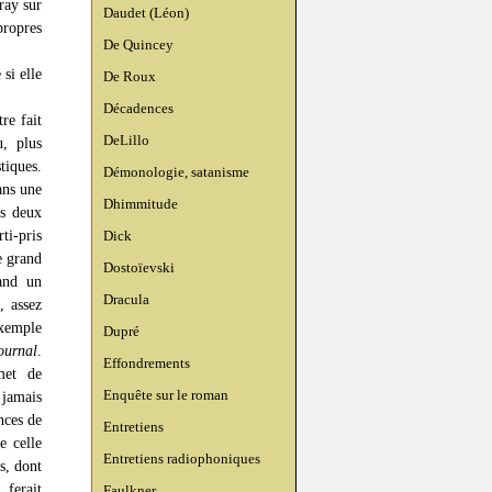
ray sur
Daudet (Léon)
propres
De Quincey
si elle
De Roux
Décadences
tre fait
DeLillo
u, plus
tiques.
Démonologie, satanisme
ans une
Dhimmitude
es deux
ti-pris
Dick
e grand
Dostoïevski
and un
Dracula
, assez
exemple
Dupré
ournal
.
Effondrements
met de
Enquête sur le roman
 jamais
nces de
Entretiens
e celle
Entretiens radiophoniques
s, dont
 ferait
Faulkner