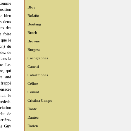
comme
Bloy
osition
et bien
Bolaño
es deux
Boutang
tes des
Broch
e foire
 que le
Browne
ion
) du
Burgess
rdez de
Cacographes
dans la
te
. Les
Canetti
ho, qui
Catastrophes
ee and
 frappé
Céline
onsacré
Conrad
ui, le
Cristina Campo
rédéric
ciation
Dante
elui de
Dantec
rrière-
 de Guy
Darien