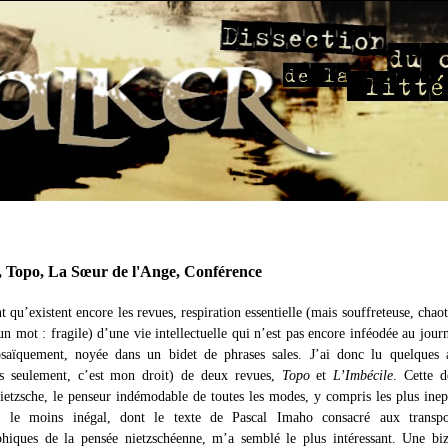
, Topo, La Sœur de l'Ange, Conférence
qu’existent encore les revues, respiration essentielle (mais souffreteuse, chaot
 un mot : fragile) d’une vie intellectuelle qui n’est pas encore inféodée au jour
saïquement, noyée dans un bidet de phrases sales. J’ai donc lu quelques a
ns seulement, c’est mon droit) de deux revues,
Topo
et
L’Imbécile
. Cette d
ietzsche, le penseur indémodable de toutes les modes, y compris les plus inep
r le moins inégal, dont le texte de Pascal Imaho consacré aux transpos
hiques de la pensée nietzschéenne, m’a semblé le plus intéressant. Une biz