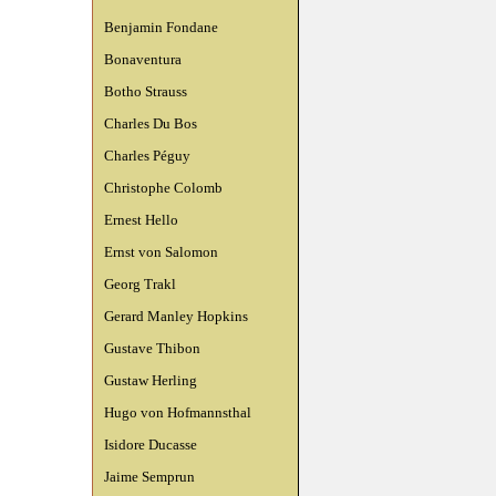
Benjamin Fondane
Bonaventura
Botho Strauss
Charles Du Bos
Charles Péguy
Christophe Colomb
Ernest Hello
Ernst von Salomon
Georg Trakl
Gerard Manley Hopkins
Gustave Thibon
Gustaw Herling
Hugo von Hofmannsthal
Isidore Ducasse
Jaime Semprun