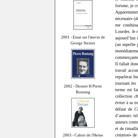
fortune, je cr
Apparemment
nécessaire (
d
me conduisai
Lourdes. Je 
2001 - Essai sur l'œuvre de
aujourd’hui 
George Steiner
(au superbe 
immédiateme
commerçante
Il fallait do
travail acc
reparlerai b
tournant le
2002 - Dossier H Pierre
terme est fa
Boutang
collection 
éviter à sa t
défaut de
C
d’auteurs te
auteurs cont
et de rimaill
création
» de
2003 - Cahier de l'Herne