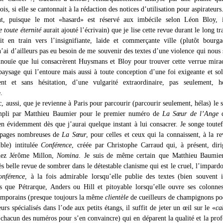
ois, si elle se cantonnait à la rédaction des notices d’utilisation pour aspirateurs
, puisque le mot «hasard» est réservé aux imbécile selon Léon Bloy, il
e toute éternité
aurait ajouté l’écrivain) que je lise cette revue durant le long tr
t en train vers l’insignifiante, laide et commerçante ville (plutôt bourg
n’ai d’ailleurs pas eu besoin de me souvenir des textes d’une violence qui nous
inouïe que lui consacrèrent Huysmans et Bloy pour trouver cette verrue mira
paysage qui l’entoure mais aussi à toute conception d’une foi exigeante et soli
nt et sans hésitation, d’une vulgarité extraordinaire, pas seulement, h
.
nc, aussi, que je revienne à Paris pour parcourir (parcourir seulement, hélas) le 
ompli par Matthieu Baumier pour le premier numéro de
La Sœur de l’Ange
d
ien évidemment dès que j’aurai quelque instant à lui consacrer. Je songe toutef
s pages nombreuses de
La Sœur
, pour celles et ceux qui la connaissent, à la re
ible) intitulée
Conférence
, créée par Christophe Carraud qui, à présent, dir
chez Jérôme Millon,
Nomina
. Je suis de même certain que Matthieu Baumie
rès belle revue de sombrer dans le détestable clanisme qui est le cruel, l’impard
onférence
, à la fois admirable lorsqu’elle publie des textes (bien souvent i
ls que Pétrarque, Anders ou Hill et pitoyable lorsqu’elle ouvre ses colonne
emporains (presque toujours la même
clientèle
de cueilleurs de champignons po
eurs spécialisés dans l’ode aux petits étangs, il suffit de jeter un œil sur le «
ca
 chacun des numéros pour s’en convaincre) qui en déparent la qualité et la pro