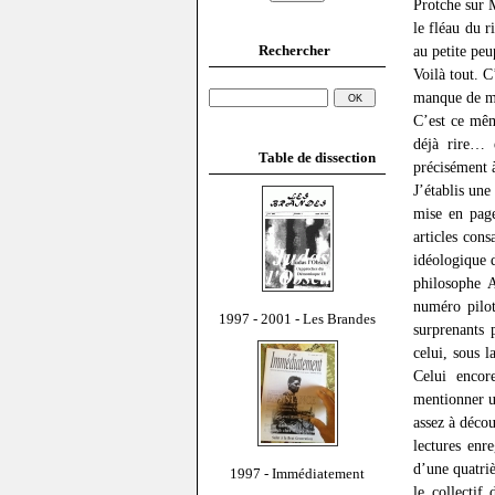
Protche sur M
le fléau du r
Rechercher
au petite peu
Voilà tout. C
manque de ma
C’est ce mêm
déjà rire… e
Table de dissection
précisément à
J’établis une
mise en pag
articles cons
idéologique d
philosophe 
numéro pilot
1997 - 2001 - Les Brandes
surprenants 
celui, sous 
Celui encor
mentionner u
assez à décou
lectures enre
d’une quatri
1997 - Immédiatement
le collectif