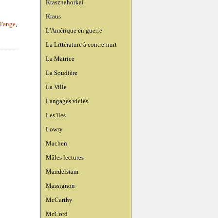
Krasznahorkai
Kraus
l'ange
,
L'Amérique en guerre
La Littérature à contre-nuit
La Matrice
La Soudière
La Ville
Langages viciés
Les îles
Lowry
Machen
Mâles lectures
Mandelstam
Massignon
McCarthy
McCord