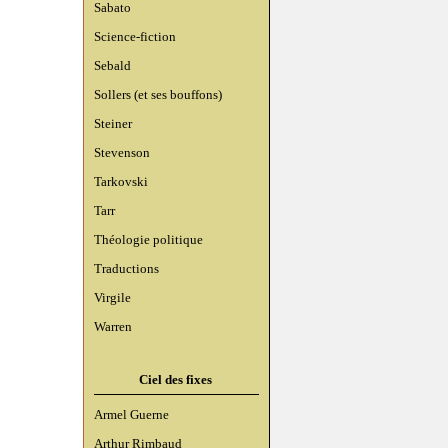
Sabato
Science-fiction
Sebald
Sollers (et ses bouffons)
Steiner
Stevenson
Tarkovski
Tarr
Théologie politique
Traductions
Virgile
Warren
Ciel des fixes
Armel Guerne
Arthur Rimbaud