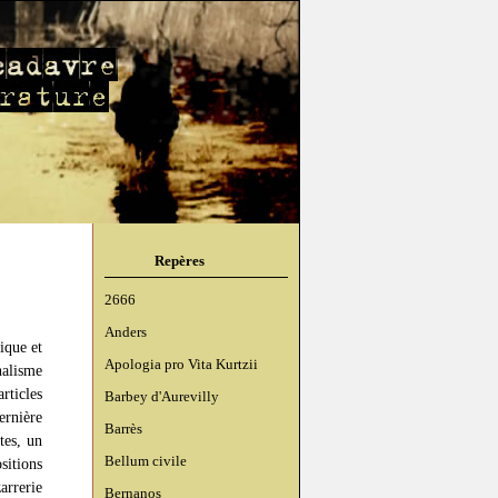
Repères
2666
Anders
ique et
Apologia pro Vita Kurtzii
nalisme
rticles
Barbey d'Aurevilly
ernière
Barrès
tes, un
Bellum civile
itions
arrerie
Bernanos