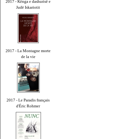
2017 - Kënga e dashurisë e
Judë Iskariotit
2017 - La Montagne morte
de la vie
2017 - Le Paradis français
d'Éric Rohmer