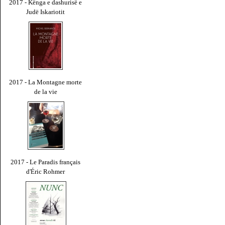
2017 - Kënga e dashurisë e
Judë Iskariotit
2017 - La Montagne morte
de la vie
2017 - Le Paradis français
d'Éric Rohmer