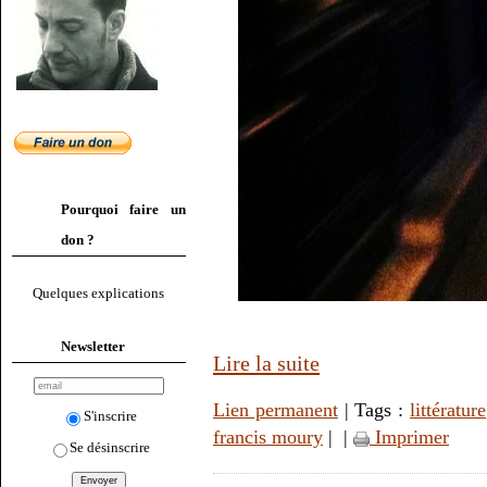
Pourquoi faire un
don ?
Quelques explications
Newsletter
Lire la suite
Lien permanent
| Tags :
littérature
S'inscrire
francis moury
|
|
Imprimer
Se désinscrire