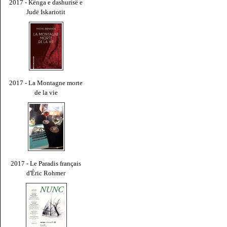
2017 - Kënga e dashurisë e
Judë Iskariotit
2017 - La Montagne morte
de la vie
2017 - Le Paradis français
d'Éric Rohmer