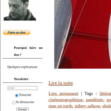
Pourquoi faire un
don ?
Quelques explications
Newsletter
Lire la suite
Lien permanent
| Tags :
littéra
S'inscrire
cinématographique
,
pandémie
,
po
Se désinscrire
man on earth
,
sidney salkow
,
ubal