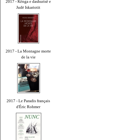
2017 - Kënga e dashurisë e
Judë Iskariotit
2017 - La Montagne morte
de la vie
2017 - Le Paradis français
d'Éric Rohmer