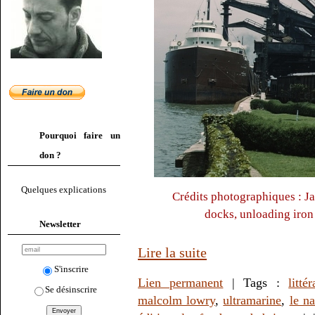
Pourquoi faire un
don ?
Quelques explications
Crédits photographiques : J
docks, unloading iron 
Newsletter
Lire la suite
S'inscrire
Lien permanent
| Tags :
litté
Se désinscrire
malcolm lowry
,
ultramarine
,
le na