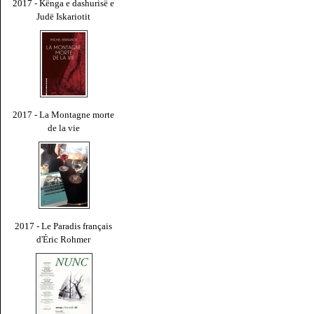
2017 - Kënga e dashurisë e
Judë Iskariotit
2017 - La Montagne morte
de la vie
2017 - Le Paradis français
d'Éric Rohmer