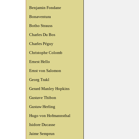
Benjamin Fondane
Bonaventura
Botho Strauss
Charles Du Bos
Charles Péguy
Christophe Colomb
Ernest Hello
Ernst von Salomon
Georg Trakl
Gerard Manley Hopkins
Gustave Thibon
Gustaw Herling
Hugo von Hofmannsthal
Isidore Ducasse
Jaime Semprun