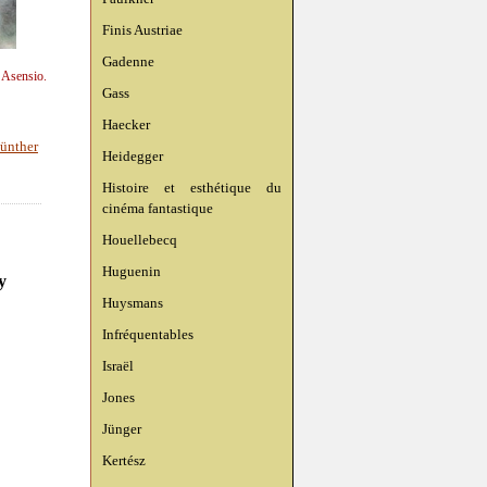
Finis Austriae
Gadenne
n Asensio.
Gass
Haecker
ünther
Heidegger
Histoire et esthétique du
cinéma fantastique
Houellebecq
Huguenin
y
Huysmans
Infréquentables
Israël
Jones
Jünger
Kertész