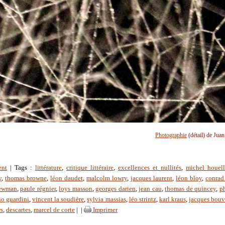
Photographie
(détail) de Jua
ent
| Tags :
littérature
,
critique littéraire
,
excellences et nullités
,
michel houel
y
,
thomas browne
,
léon daudet
,
malcolm lowry
,
jacques laurent
,
léon bloy
,
conrad
newman
,
paule régnier
,
loys masson
,
georges darien
,
jean cau
,
thomas de quincey
,
p
o guardini
,
vincent la soudière
,
sylvia massias
,
léo strintz
,
karl kraus
,
jacques bouv
rs
,
descartes
,
marcel de corte
|
|
Imprimer