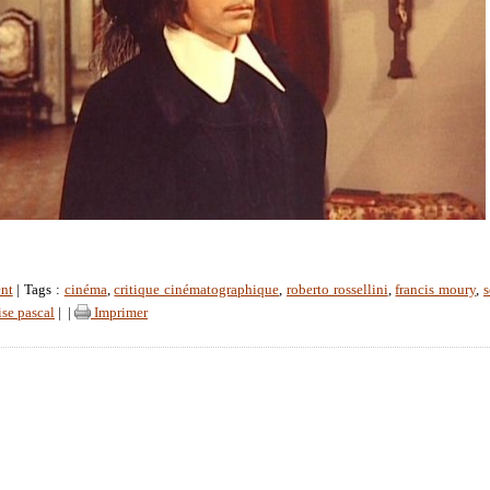
nt
| Tags :
cinéma
,
critique cinématographique
,
roberto rossellini
,
francis moury
,
s
ise pascal
|
|
Imprimer