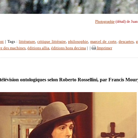
Photographie
(détail) de Jua
nt
| Tags :
littérature
,
critique littéraire
,
philosophie
,
marcel de corte
,
descartes
,
g
êve des machines
,
éditions allia
,
éditions hora decima
|
|
Imprimer
télévision ontologiques selon Roberto Rossellini, par Francis Mour