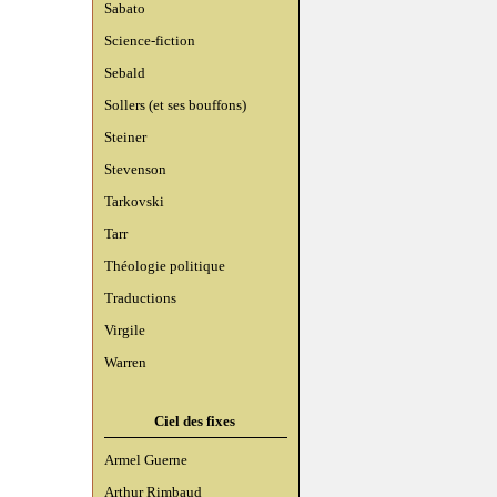
Sabato
Science-fiction
Sebald
Sollers (et ses bouffons)
Steiner
Stevenson
Tarkovski
Tarr
Théologie politique
Traductions
Virgile
Warren
Ciel des fixes
Armel Guerne
Arthur Rimbaud