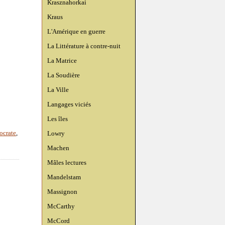
Krasznahorkai
Kraus
L'Amérique en guerre
La Littérature à contre-nuit
La Matrice
La Soudière
La Ville
Langages viciés
Les îles
Lowry
ocrate
,
Machen
Mâles lectures
Mandelstam
Massignon
McCarthy
McCord