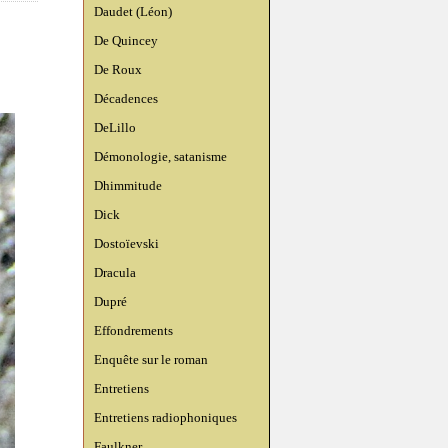
Daudet (Léon)
De Quincey
De Roux
Décadences
DeLillo
Démonologie, satanisme
Dhimmitude
Dick
Dostoïevski
Dracula
Dupré
Effondrements
Enquête sur le roman
Entretiens
Entretiens radiophoniques
Faulkner