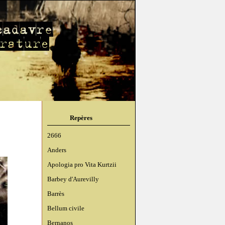
Repères
2666
Anders
Apologia pro Vita Kurtzii
Barbey d'Aurevilly
Barrès
Bellum civile
Bernanos