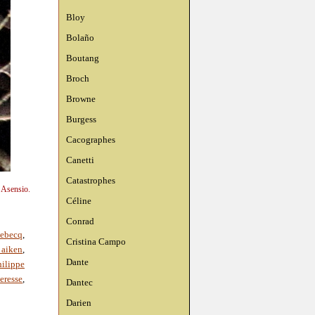
Bloy
Bolaño
Boutang
Broch
Browne
Burgess
Cacographes
Canetti
Catastrophes
n Asensio.
Céline
Conrad
lebecq
,
Cristina Campo
 aiken
,
Dante
hilippe
eresse
,
Dantec
Darien