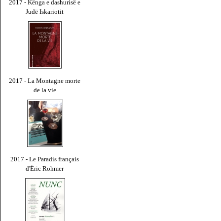
2017 - Kënga e dashurisë e
Judë Iskariotit
2017 - La Montagne morte
de la vie
2017 - Le Paradis français
d'Éric Rohmer