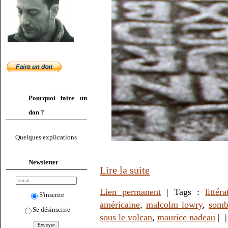
Pourquoi faire un
don ?
Quelques explications
Newsletter
Lire la suite
Lien permanent
| Tags :
littér
S'inscrire
américaine
,
malcolm lowry
,
somb
Se désinscrire
sous le volcan
,
maurice nadeau
|